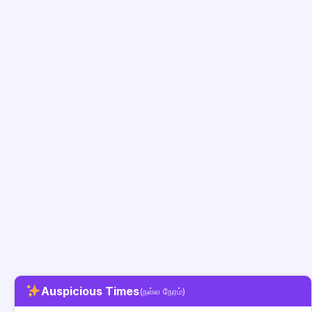
Auspicious Times
(நல்ல நேரம்)