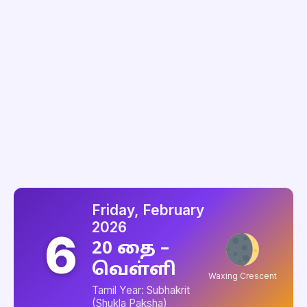
Friday, February
2026
6
20 தை –
வெள்ளி
Waxing Crescent
Tamil Year: Subhakrit
(Shukla Paksha)