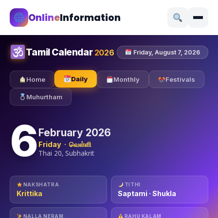
Online
Information
Tamil Calendar
2026
Friday, August 7, 2026
Daily
Home
Monthly
Festivals
Muhurtham
6
February 2026
Friday · வெள்ளி
Thai 20, Subhakrit
NAKSHATRA
TITHI
Krittika
Saptami · Shukla
NALLA NERAM
RAHU KALAM