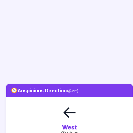
Auspicious Direction
(திசை)
←
West