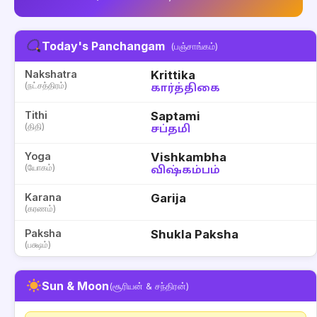
Today's Panchangam
(பஞ்சாங்கம்)
Nakshatra
Krittika
(நட்சத்திரம்)
கார்த்திகை
Tithi
Saptami
(திதி)
சப்தமி
Yoga
Vishkambha
(யோகம்)
விஷ்கம்பம்
Karana
Garija
(கரணம்)
Paksha
Shukla Paksha
(பக்ஷம்)
Sun & Moon
(சூரியன் & சந்திரன்)