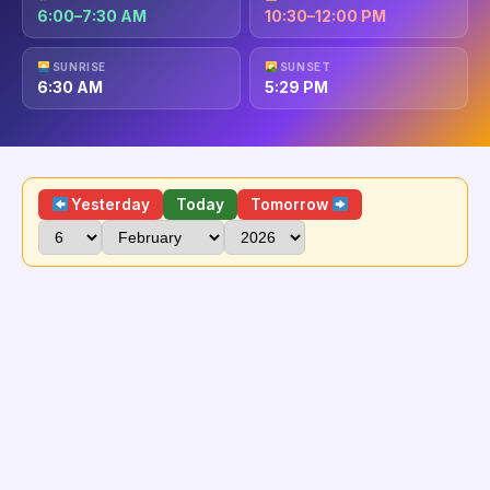
6:00–7:30 AM
10:30–12:00 PM
SUNRISE
SUNSET
6:30 AM
5:29 PM
Yesterday
Today
Tomorrow