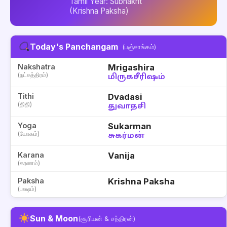
Tamil Year: Subhakrit
(Krishna Paksha)
Today's Panchangam
(பஞ்சாங்கம்)
Nakshatra
Mrigashira
(நட்சத்திரம்)
மிருகசீரிஷம்
Tithi
Dvadasi
(திதி)
துவாதசி
Yoga
Sukarman
(யோகம்)
சுகர்மன்
Karana
Vanija
(கரணம்)
Paksha
Krishna Paksha
(பக்ஷம்)
Sun & Moon
(சூரியன் & சந்திரன்)