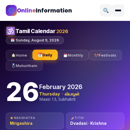
Online
Information
Tamil Calendar
2026
Sunday, August 9, 2026
Daily
Home
Monthly
Festivals
Muhurtham
26
February 2026
Thursday · வியாழன்
Maasi 13, Subhakrit
NAKSHATRA
TITHI
Mrigashira
Dvadasi · Krishna