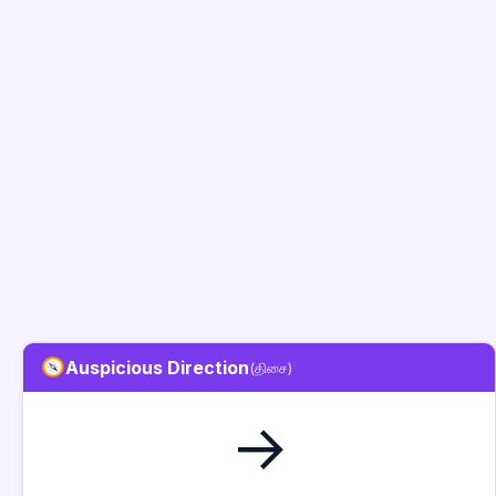
Auspicious Direction
(திசை)
→