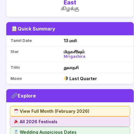
East
கிழக்கு
Quick Summary
Tamil Date
13 மாசி
Star
மிருகசீரிஷம்
Mrigashira
Tithi
துவாதசி
Moon
Last Quarter
Explore
View Full Month (February 2026)
All 2026 Festivals
Wedding Auspicious Dates