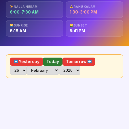
NALLA NERAM
RAHU KALAM
6:00–7:30 AM
1:30–3:00 PM
SUNRISE
SUNSET
6:18 AM
5:41 PM
Yesterday
Today
Tomorrow