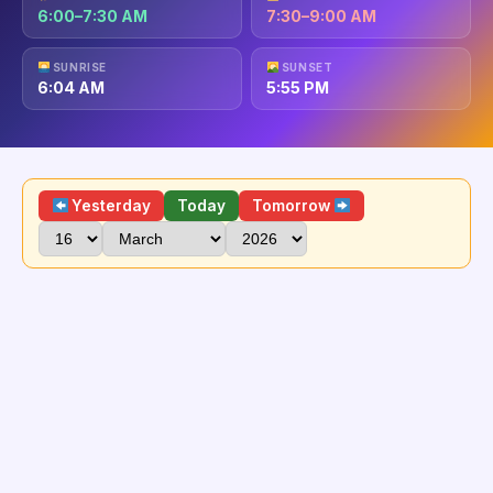
6:00–7:30 AM
7:30–9:00 AM
SUNRISE
SUNSET
6:04 AM
5:55 PM
Yesterday
Today
Tomorrow