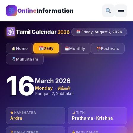
Online
Information
Tamil Calendar
2026
Friday, August 7, 2026
Daily
Home
Monthly
Festivals
Muhurtham
16
March 2026
Monday · திங்கள்
Panguni 2, Subhakrit
NAKSHATRA
TITHI
Ardra
Prathama · Krishna
NALLA NERAM
RAHU KALAM