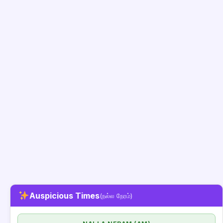
Auspicious Times
(நல்ல நேரம்)