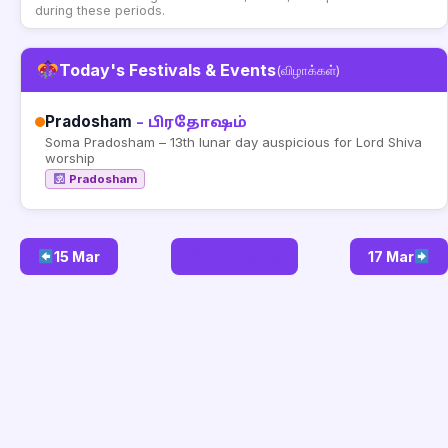
during these periods.
Today's Festivals & Events
(விழாக்கள்)
Pradosham
– பிரதோஷம்
Soma Pradosham – 13th lunar day auspicious for Lord Shiva
worship
Pradosham
15 Mar
Go to Today
17 Mar