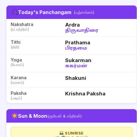
Today's Panchangam
(பஞ்சாங்கம்)
Nakshatra
Ardra
(நட்சத்திரம்)
திருவாதிரை
Tithi
Prathama
(திதி)
பிரதமை
Yoga
Sukarman
(யோகம்)
சுகர்மன்
Karana
Shakuni
(கரணம்)
Paksha
Krishna Paksha
(பக்ஷம்)
Sun & Moon
(சூரியன் & சந்திரன்)
SUNRISE