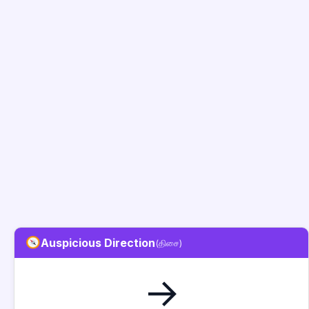
Auspicious Direction
(திசை)
→