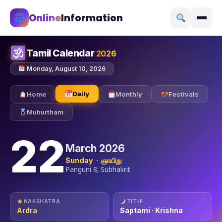
Online
Information
Tamil Calendar
2026
Monday, August 10, 2026
Daily
Home
Monthly
Festivals
Muhurtham
22
March 2026
Sunday · ஞாயிறு
Panguni 8, Subhakrit
NAKSHATRA
TITHI
Ardra
Saptami · Krishna