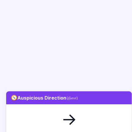
Auspicious Direction
(திசை)
→