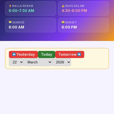
NALLA NERAM
RAHU KALAM
6:00–7:30 AM
4:30–6:00 PM
SUNRISE
SUNSET
6:00 AM
6:00 PM
Yesterday
Today
Tomorrow