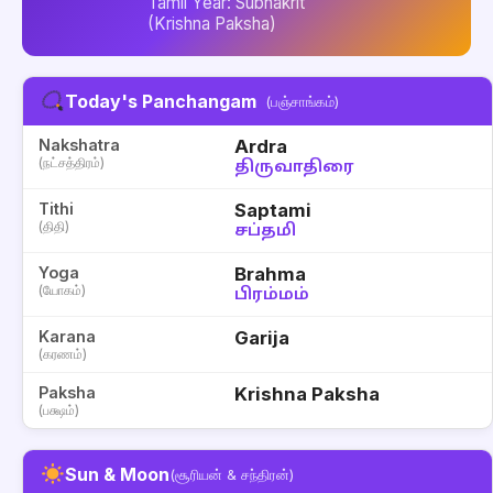
Tamil Year: Subhakrit
(Krishna Paksha)
Today's Panchangam
(பஞ்சாங்கம்)
Nakshatra
Ardra
(நட்சத்திரம்)
திருவாதிரை
Tithi
Saptami
(திதி)
சப்தமி
Yoga
Brahma
(யோகம்)
பிரம்மம்
Karana
Garija
(கரணம்)
Paksha
Krishna Paksha
(பக்ஷம்)
Sun & Moon
(சூரியன் & சந்திரன்)