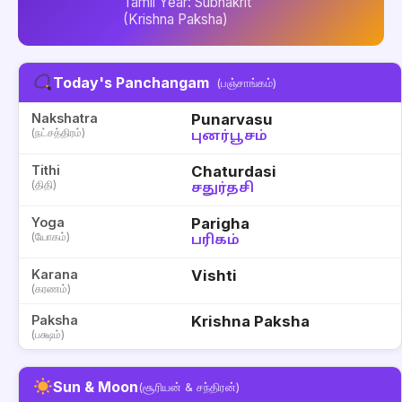
Tamil Year: Subhakrit
(Krishna Paksha)
Today's Panchangam
(பஞ்சாங்கம்)
Nakshatra
Punarvasu
(நட்சத்திரம்)
புனர்பூசம்
Tithi
Chaturdasi
(திதி)
சதுர்தசி
Yoga
Parigha
(யோகம்)
பரிகம்
Karana
Vishti
(கரணம்)
Paksha
Krishna Paksha
(பக்ஷம்)
Sun & Moon
(சூரியன் & சந்திரன்)