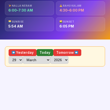
NALLA NERAM
RAHU KALAM
6:00–7:30 AM
4:30–6:00 PM
SUNRISE
SUNSET
5:54 AM
6:05 PM
Yesterday
Today
Tomorrow