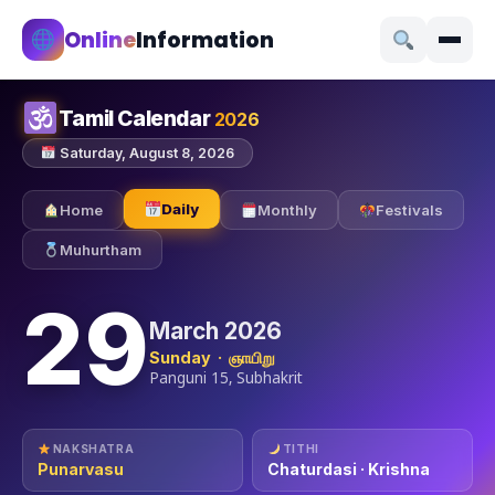
Online
Information
Tamil Calendar
2026
Saturday, August 8, 2026
Daily
Home
Monthly
Festivals
Muhurtham
29
March 2026
Sunday · ஞாயிறு
Panguni 15, Subhakrit
NAKSHATRA
TITHI
Punarvasu
Chaturdasi · Krishna