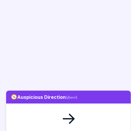
Auspicious Direction
(திசை)
→