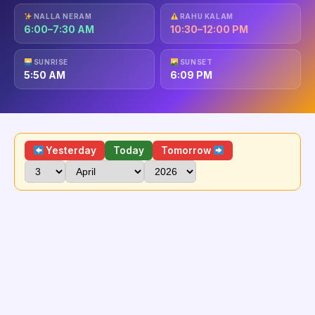
NALLA NERAM
RAHU KALAM
6:00–7:30 AM
10:30–12:00 PM
SUNRISE
SUNSET
5:50 AM
6:09 PM
Yesterday
Today
Tomorrow