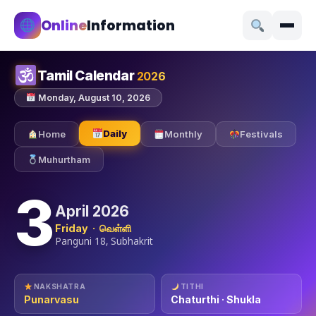
Online
Information
Tamil Calendar
2026
Monday, August 10, 2026
Daily
Home
Monthly
Festivals
Muhurtham
3
April 2026
Friday · வெள்ளி
Panguni 18, Subhakrit
NAKSHATRA
TITHI
Punarvasu
Chaturthi · Shukla