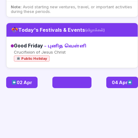
Note:
Avoid starting new ventures, travel, or important activities
during these periods.
Today's Festivals & Events
(விழாக்கள்)
Good Friday
– புனித வெள்ளி
Crucifixion of Jesus Christ
Public Holiday
02 Apr
Go to Today
04 Apr