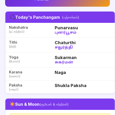
Today's Panchangam
(பஞ்சாங்கம்)
Nakshatra
Punarvasu
(நட்சத்திரம்)
புனர்பூசம்
Tithi
Chaturthi
(திதி)
சதுர்த்தி
Yoga
Sukarman
(யோகம்)
சுகர்மன்
Karana
Naga
(கரணம்)
Paksha
Shukla Paksha
(பக்ஷம்)
Sun & Moon
(சூரியன் & சந்திரன்)