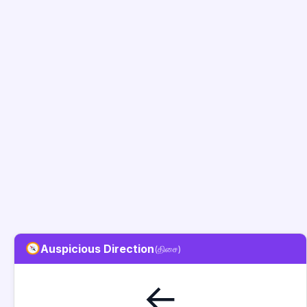
Auspicious Direction
(திசை)
←