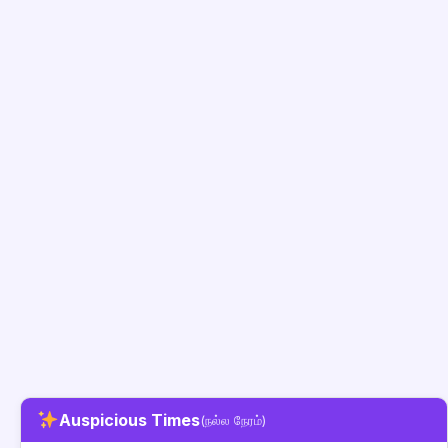
Auspicious Times
(நல்ல நேரம்)