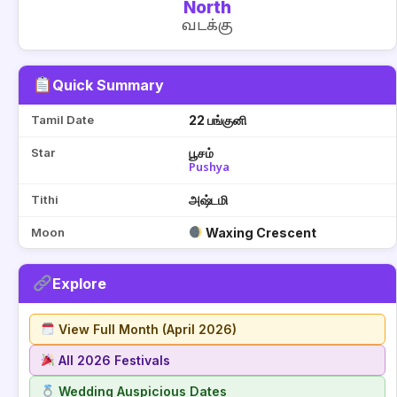
North
வடக்கு
Quick Summary
Tamil Date
22 பங்குனி
Star
பூசம்
Pushya
Tithi
அஷ்டமி
Moon
Waxing Crescent
Explore
View Full Month (April 2026)
All 2026 Festivals
Wedding Auspicious Dates