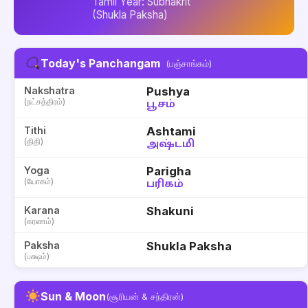
Tamil Year: Subhakrit
(Shukla Paksha)
Today's Panchangam
(பஞ்சாங்கம்)
Nakshatra
Pushya
(நட்சத்திரம்)
பூசம்
Tithi
Ashtami
(திதி)
அஷ்டமி
Yoga
Parigha
(யோகம்)
பரிகம்
Karana
Shakuni
(கரணம்)
Paksha
Shukla Paksha
(பக்ஷம்)
Sun & Moon
(சூரியன் & சந்திரன்)