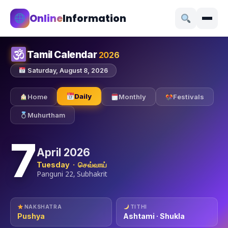
Online
Information
Tamil Calendar
2026
Saturday, August 8, 2026
Daily
Home
Monthly
Festivals
Muhurtham
7
April 2026
Tuesday · செவ்வாய்
Panguni 22, Subhakrit
NAKSHATRA
TITHI
Pushya
Ashtami · Shukla