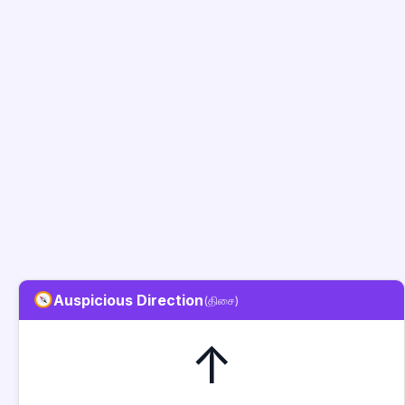
Auspicious Direction
(திசை)
↑