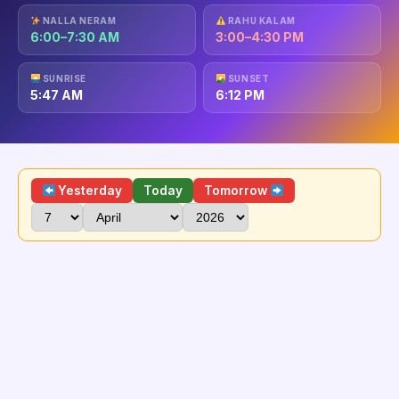
NALLA NERAM
RAHU KALAM
6:00–7:30 AM
3:00–4:30 PM
SUNRISE
SUNSET
5:47 AM
6:12 PM
Yesterday
Today
Tomorrow