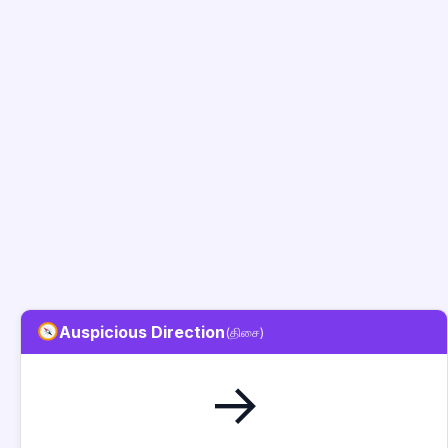
Auspicious Direction
(திசை)
→