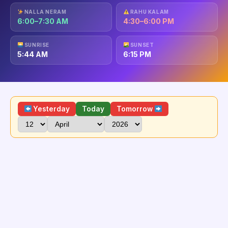
NALLA NERAM
RAHU KALAM
6:00–7:30 AM
4:30–6:00 PM
SUNRISE
SUNSET
5:44 AM
6:15 PM
Yesterday
Today
Tomorrow