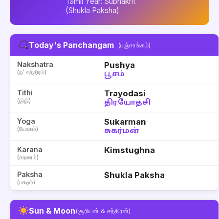
Tamil Year: Subhakrit
(Shukla Paksha)
Today's Panchangam
(பஞ்சாங்கம்)
Nakshatra
Pushya
(நட்சத்திரம்)
பூசம்
Tithi
Trayodasi
(திதி)
திரயோதசி
Yoga
Sukarman
(யோகம்)
சுகர்மன்
Karana
Kimstughna
(கரணம்)
Paksha
Shukla Paksha
(பக்ஷம்)
Sun & Moon
(சூரியன் & சந்திரன்)