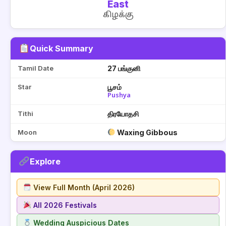
East
கிழக்கு
Quick Summary
Tamil Date
27 பங்குனி
Star
பூசம்
Pushya
Tithi
திரயோதசி
Moon
Waxing Gibbous
Explore
View Full Month (April 2026)
All 2026 Festivals
Wedding Auspicious Dates