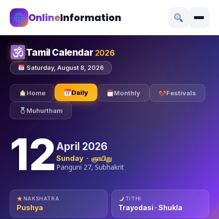
Online
Information
Tamil Calendar
2026
Saturday, August 8, 2026
Daily
Home
Monthly
Festivals
Muhurtham
12
April 2026
Sunday · ஞாயிறு
Panguni 27, Subhakrit
NAKSHATRA
TITHI
Pushya
Trayodasi · Shukla