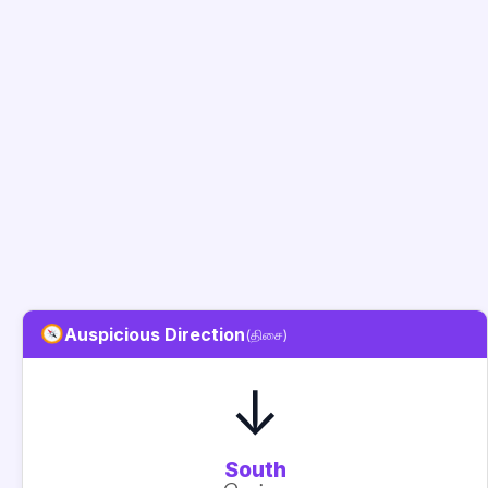
Auspicious Direction
(திசை)
↓
South