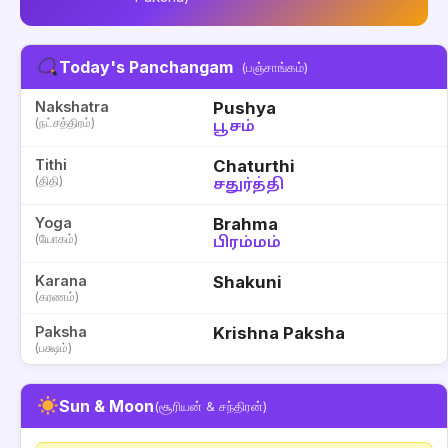
Today's Panchangam
(பஞ்சாங்கம்)
Nakshatra
Pushya
(நட்சத்திரம்)
பூசம்
Tithi
Chaturthi
(திதி)
சதுர்த்தி
Yoga
Brahma
(யோகம்)
பிரம்மம்
Karana
Shakuni
(கரணம்)
Paksha
Krishna Paksha
(பக்ஷம்)
Sun & Moon
(சூரியன் & சந்திரன்)