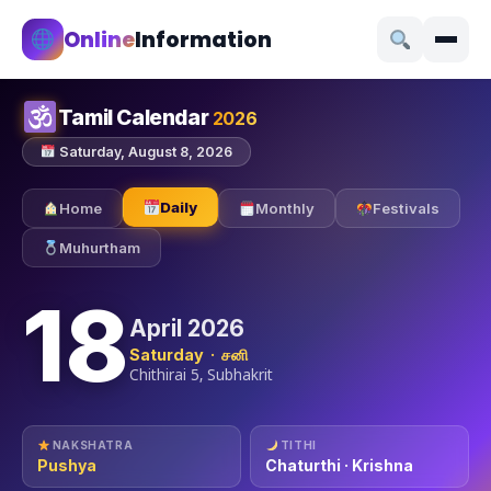
Online
Information
Tamil Calendar
2026
Saturday, August 8, 2026
Daily
Home
Monthly
Festivals
Muhurtham
18
April 2026
Saturday · சனி
Chithirai 5, Subhakrit
NAKSHATRA
TITHI
Pushya
Chaturthi · Krishna