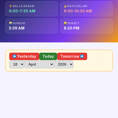
NALLA NERAM
RAHU KALAM
6:00–7:30 AM
9:00–10:30 AM
SUNRISE
SUNSET
5:39 AM
6:20 PM
Yesterday
Today
Tomorrow