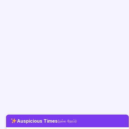
Auspicious Times
(நல்ல நேரம்)