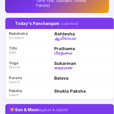
Tamil Year: Subhakrit (Shukla
Paksha)
Today's Panchangam
(பஞ்சாங்கம்)
Nakshatra
Ashlesha
(நட்சத்திரம்)
ஆயில்யம்
Tithi
Prathama
(திதி)
பிரதமை
Yoga
Sukarman
(யோகம்)
சுகர்மன்
Karana
Balava
(கரணம்)
Paksha
Shukla Paksha
(பக்ஷம்)
Sun & Moon
(சூரியன் & சந்திரன்)