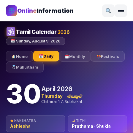
Online
Information
Tamil Calendar
2026
Sunday, August 9, 2026
Daily
Home
Monthly
Festivals
Muhurtham
30
April 2026
Thursday · வியாழன்
Chithirai 17, Subhakrit
NAKSHATRA
TITHI
Ashlesha
Prathama · Shukla