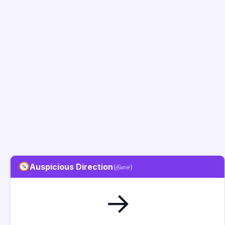
Auspicious Direction
(திசை)
→