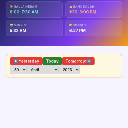
NALLA NERAM
RAHU KALAM
6:00–7:30 AM
1:30–3:00 PM
SUNRISE
SUNSET
5:32 AM
6:27 PM
Yesterday
Today
Tomorrow