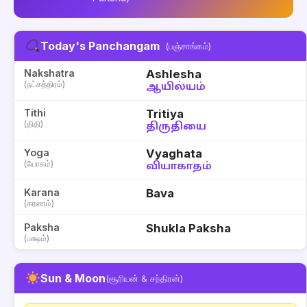
Today's Panchangam
(பஞ்சாங்கம்)
Nakshatra
Ashlesha
(நட்சத்திரம்)
ஆயில்யம்
Tithi
Tritiya
(திதி)
திருதியை
Yoga
Vyaghata
(யோகம்)
வியாகாதம்
Karana
Bava
(கரணம்)
Paksha
Shukla Paksha
(பக்ஷம்)
Sun & Moon
(சூரியன் & சந்திரன்)