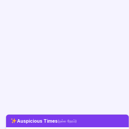
Auspicious Times
(நல்ல நேரம்)