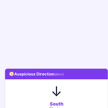
Auspicious Direction
(திசை)
↓
South