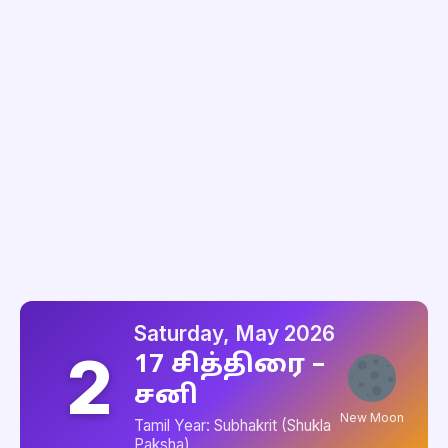
Saturday, May 2026
2
17 சித்திரை –
சனி
New Moon
Tamil Year: Subhakrit (Shukla
Paksha)