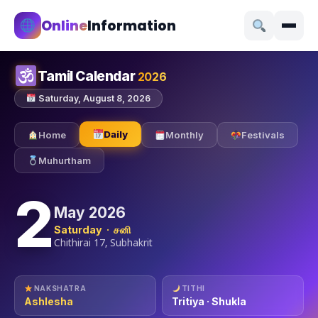
Online
Information
Tamil Calendar
2026
Saturday, August 8, 2026
Daily
Home
Monthly
Festivals
Muhurtham
2
May 2026
Saturday · சனி
Chithirai 17, Subhakrit
NAKSHATRA
TITHI
Ashlesha
Tritiya · Shukla