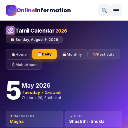
Online
Information
Tamil Calendar
2026
Sunday, August 9, 2026
Daily
Home
Monthly
Festivals
Muhurtham
5
May 2026
Tuesday · செவ்வாய்
Chithirai 20, Subhakrit
NAKSHATRA
TITHI
Magha
Shashthi · Shukla