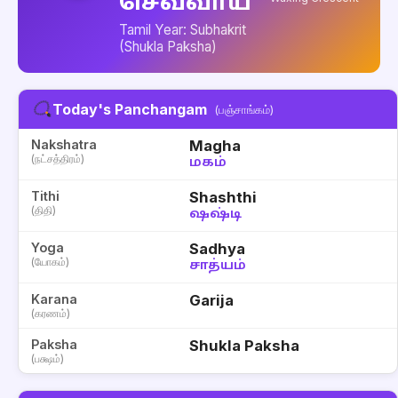
செவ்வாய்
Tamil Year: Subhakrit
(Shukla Paksha)
Today's Panchangam
(பஞ்சாங்கம்)
Nakshatra
Magha
(நட்சத்திரம்)
மகம்
Tithi
Shashthi
(திதி)
ஷஷ்டி
Yoga
Sadhya
(யோகம்)
சாத்யம்
Karana
Garija
(கரணம்)
Paksha
Shukla Paksha
(பக்ஷம்)