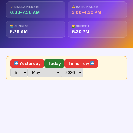
NALLA NERAM
RAHU KALAM
6:00–7:30 AM
3:00–4:30 PM
SUNRISE
SUNSET
5:29 AM
6:30 PM
Yesterday
Today
Tomorrow