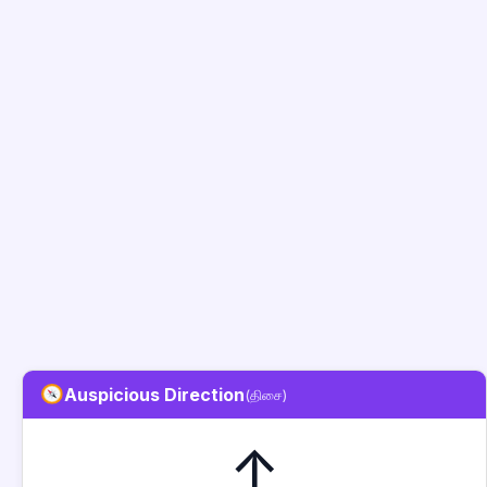
Auspicious Direction
(திசை)
↑