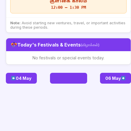
குளிகை காலம்
12:00 – 1:30 PM
Note:
Avoid starting new ventures, travel, or important activities
during these periods.
Today's Festivals & Events
(விழாக்கள்)
No festivals or special events today.
04 May
Go to Today
06 May