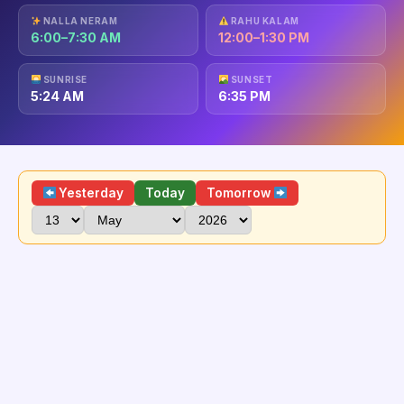
NALLA NERAM
RAHU KALAM
6:00–7:30 AM
12:00–1:30 PM
SUNRISE
SUNSET
5:24 AM
6:35 PM
Yesterday
Today
Tomorrow