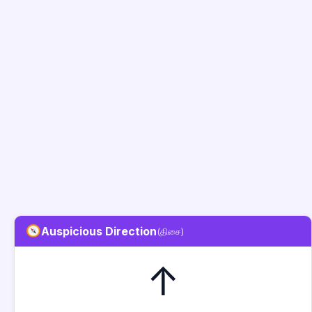
Auspicious Direction
(திசை)
↑