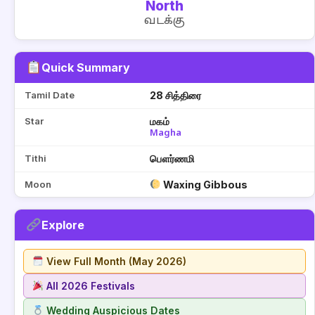
North
வடக்கு
Quick Summary
Tamil Date
28 சித்திரை
Star
மகம்
Magha
Tithi
பௌர்ணமி
Moon
Waxing Gibbous
Explore
View Full Month (May 2026)
All 2026 Festivals
Wedding Auspicious Dates