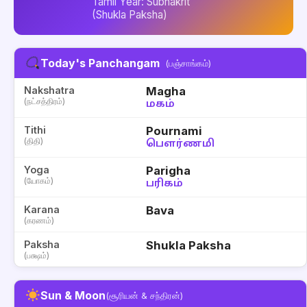
Tamil Year: Subhakrit
(Shukla Paksha)
Today's Panchangam
(பஞ்சாங்கம்)
Nakshatra
Magha
(நட்சத்திரம்)
மகம்
Tithi
Pournami
(திதி)
பௌர்ணமி
Yoga
Parigha
(யோகம்)
பரிகம்
Karana
Bava
(கரணம்)
Paksha
Shukla Paksha
(பக்ஷம்)
Sun & Moon
(சூரியன் & சந்திரன்)