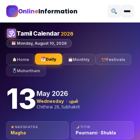
Online
Information
Tamil Calendar
2026
Monday, August 10, 2026
Daily
Home
Monthly
Festivals
Muhurtham
13
May 2026
Wednesday · புதன்
Chithirai 28, Subhakrit
NAKSHATRA
TITHI
Magha
Pournami · Shukla