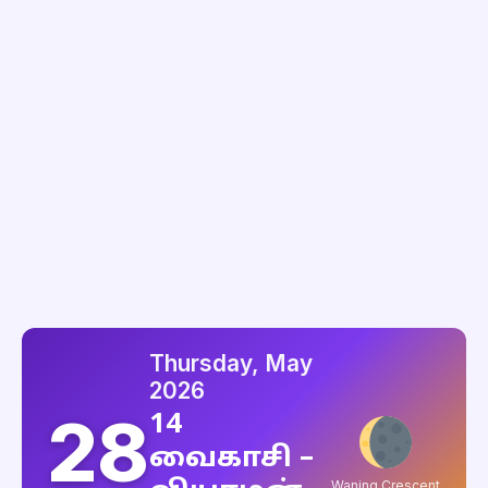
Thursday, May
2026
28
14
வைகாசி –
Waning Crescent