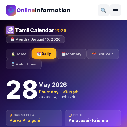
Online
Information
Tamil Calendar
2026
Monday, August 10, 2026
Daily
Home
Monthly
Festivals
Muhurtham
28
May 2026
Thursday · வியாழன்
Vaikasi 14, Subhakrit
NAKSHATRA
TITHI
Purva Phalguni
Amavasai · Krishna