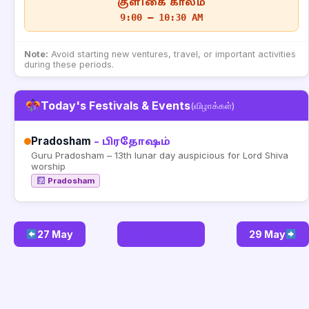
குளிகை காலம்
9:00 – 10:30 AM
Note:
Avoid starting new ventures, travel, or important activities
during these periods.
Today's Festivals & Events
(விழாக்கள்)
Pradosham
– பிரதோஷம்
Guru Pradosham – 13th lunar day auspicious for Lord Shiva
worship
Pradosham
27 May
Go to Today
29 May