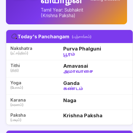
வியாழன்
Tamil Year: Subhakrit
(Krishna Paksha)
Today's Panchangam
(பஞ்சாங்கம்)
Nakshatra
Purva Phalguni
(நட்சத்திரம்)
பூரம்
Tithi
Amavasai
(திதி)
அமாவாசை
Yoga
Ganda
(யோகம்)
கண்டம்
Karana
Naga
(கரணம்)
Paksha
Krishna Paksha
(பக்ஷம்)