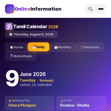
Online
Information
Tamil Calendar
2026
Thursday, August 6, 2026
Daily
Home
Monthly
Festivals
Muhurtham
9
June 2026
Tuesday · செவ்வாய்
Vaikasi 24, Subhakrit
NAKSHATRA
TITHI
Uttara Phalguni
Dvadasi · Shukla