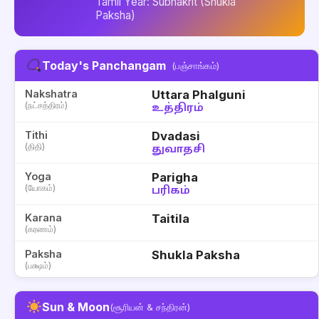
Tamil Year: Subhakrit (Shukla
Paksha)
Today's Panchangam
(பஞ்சாங்கம்)
Nakshatra
Uttara Phalguni
(நட்சத்திரம்)
உத்திரம்
Tithi
Dvadasi
(திதி)
துவாதசி
Yoga
Parigha
(யோகம்)
பரிகம்
Karana
Taitila
(கரணம்)
Paksha
Shukla Paksha
(பக்ஷம்)
Sun & Moon
(சூரியன் & சந்திரன்)