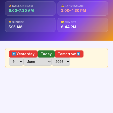
NALLA NERAM
RAHU KALAM
6:00–7:30 AM
3:00–4:30 PM
SUNRISE
SUNSET
5:15 AM
6:44 PM
Yesterday
Today
Tomorrow