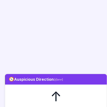
Auspicious Direction
(திசை)
↑