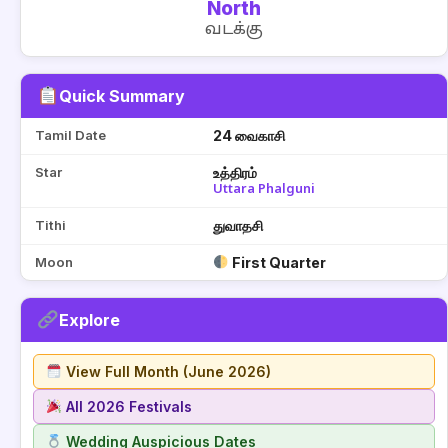
North
வடக்கு
Quick Summary
Tamil Date
24 வைகாசி
Star
உத்திரம்
Uttara Phalguni
Tithi
துவாதசி
Moon
First Quarter
Explore
View Full Month (June 2026)
All 2026 Festivals
Wedding Auspicious Dates