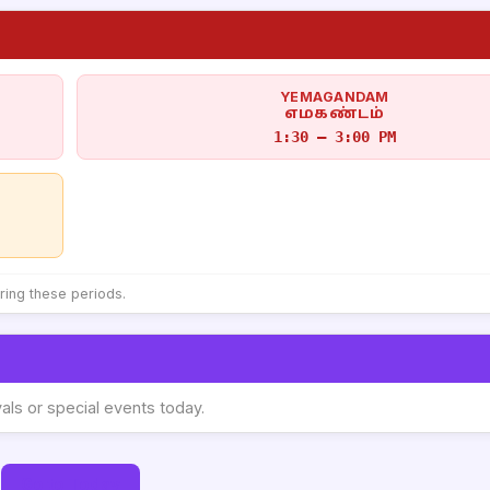
YEMAGANDAM
எமகண்டம்
1:30 – 3:00 PM
uring these periods.
vals or special events today.
Go to Today