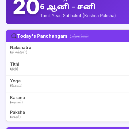
20
6 ஆனி – சனி
Tamil Year: Subhakrit (Krishna Paksha)
Today's Panchangam
(பஞ்சாங்கம்)
Nakshatra
(நட்சத்திரம்)
Tithi
(திதி)
Yoga
(யோகம்)
Karana
(கரணம்)
Paksha
(பக்ஷம்)