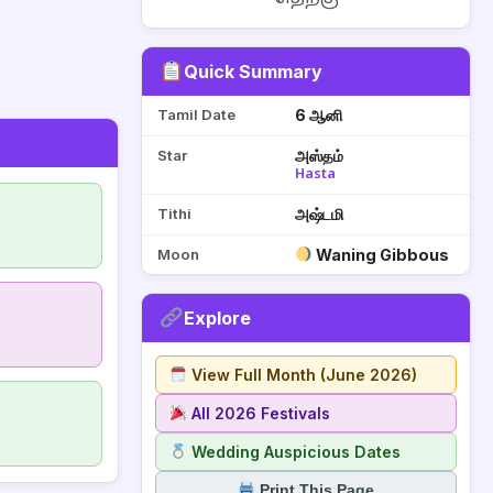
Quick Summary
Tamil Date
6 ஆனி
Star
அஸ்தம்
Hasta
Tithi
அஷ்டமி
Moon
Waning Gibbous
Explore
View Full Month (June 2026)
All 2026 Festivals
Wedding Auspicious Dates
Print This Page