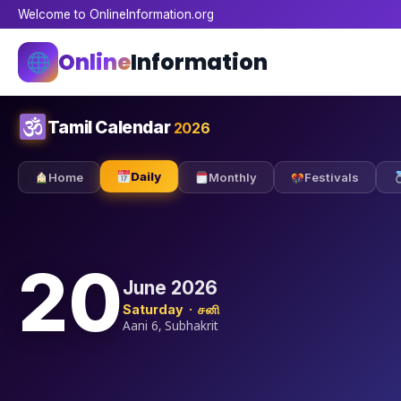
Welcome to OnlineInformation.org
Online
Information
Tamil Calendar
2026
Daily
Home
Monthly
Festivals
20
June 2026
Saturday · சனி
Aani 6, Subhakrit