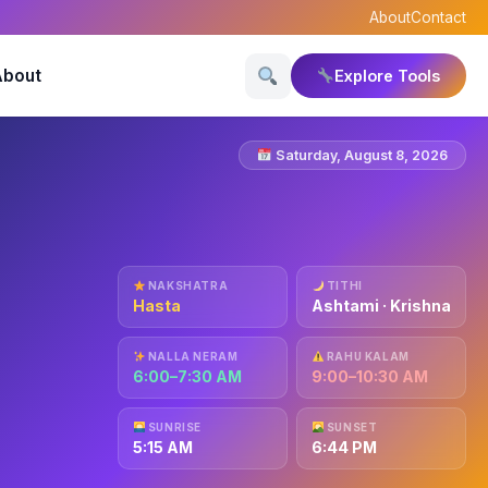
About
Contact
About
Explore Tools
Saturday, August 8, 2026
NAKSHATRA
TITHI
Hasta
Ashtami · Krishna
NALLA NERAM
RAHU KALAM
6:00–7:30 AM
9:00–10:30 AM
SUNRISE
SUNSET
5:15 AM
6:44 PM