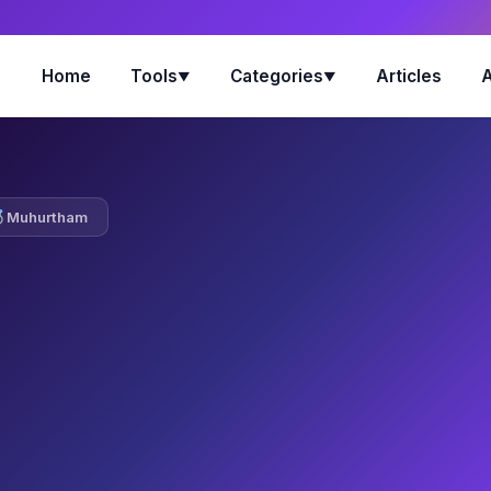
Home
Tools
Categories
Articles
▼
▼
Muhurtham