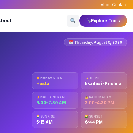
About
Contact
About
Explore Tools
Thursday, August 6, 2026
NAKSHATRA
TITHI
Hasta
Ekadasi · Krishna
NALLA NERAM
RAHU KALAM
6:00–7:30 AM
3:00–4:30 PM
SUNRISE
SUNSET
5:15 AM
6:44 PM