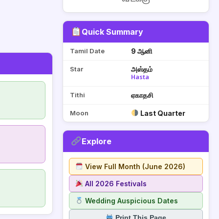
Quick Summary
Tamil Date
9 ஆனி
Star
அஸ்தம்
Hasta
Tithi
ஏகாதசி
Moon
Last Quarter
Explore
View Full Month (June 2026)
All 2026 Festivals
Wedding Auspicious Dates
Print This Page