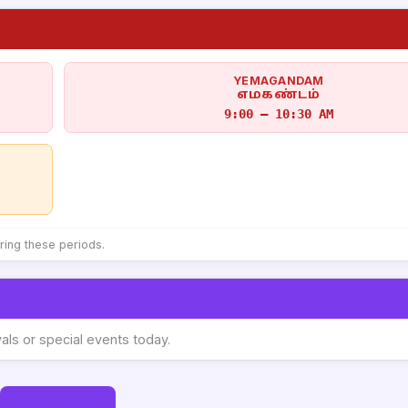
YEMAGANDAM
எமகண்டம்
9:00 – 10:30 AM
uring these periods.
vals or special events today.
Go to Today