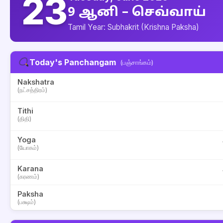
23
9 ஆனி – செவ்வாய்
Tamil Year: Subhakrit (Krishna Paksha)
Today's Panchangam
(பஞ்சாங்கம்)
Nakshatra
(நட்சத்திரம்)
Tithi
(திதி)
Yoga
(யோகம்)
Karana
(கரணம்)
Paksha
(பக்ஷம்)