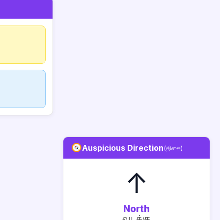
Auspicious Direction
(திசை)
↑
North
வடக்கு