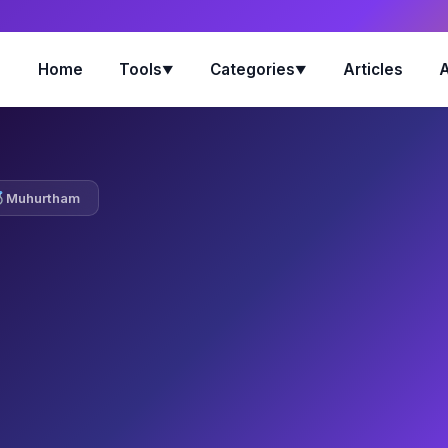
Home
Tools
Categories
Articles
▼
▼
Muhurtham