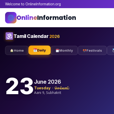
Welcome to OnlineInformation.org
Online
Information
Tamil Calendar
2026
Daily
Home
Monthly
Festivals
23
June 2026
Tuesday · செவ்வாய்
Aani 9, Subhakrit