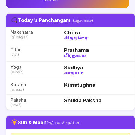
Today's Panchangam
(பஞ்சாங்கம்)
Nakshatra
Chitra
(நட்சத்திரம்)
சித்திரை
Tithi
Prathama
(திதி)
பிரதமை
Yoga
Sadhya
(யோகம்)
சாத்யம்
Karana
Kimstughna
(கரணம்)
Paksha
Shukla Paksha
(பக்ஷம்)
Sun & Moon
(சூரியன் & சந்திரன்)