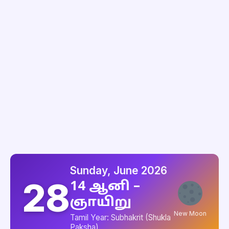
Sunday, June 2026
28
14 ஆனி –
ஞாயிறு
New Moon
Tamil Year: Subhakrit (Shukla
Paksha)