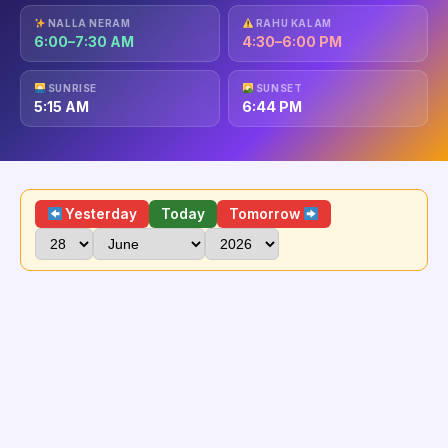
NALLA NERAM
RAHU KALAM
6:00–7:30 AM
4:30–6:00 PM
SUNRISE
SUNSET
5:15 AM
6:44 PM
Yesterday
Today
Tomorrow