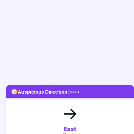
Auspicious Direction
(திசை)
→
East