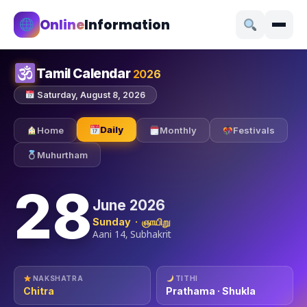
Online
Information
Tamil Calendar
2026
Saturday, August 8, 2026
Daily
Home
Monthly
Festivals
Muhurtham
28
June 2026
Sunday · ஞாயிறு
Aani 14, Subhakrit
NAKSHATRA
TITHI
Chitra
Prathama · Shukla