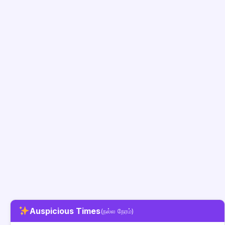
Auspicious Times
(நல்ல நேரம்)