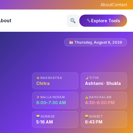
About
Contact
About
Explore Tools
Thursday, August 6, 2026
NAKSHATRA
TITHI
Chitra
Ashtami · Shukla
NALLA NERAM
RAHU KALAM
6:00–7:30 AM
4:30–6:00 PM
SUNRISE
SUNSET
5:16 AM
6:43 PM