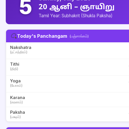
5
20 ஆனி – ஞாயிறு
Tamil Year: Subhakrit (Shukla Paksha)
Today's Panchangam
(பஞ்சாங்கம்)
Nakshatra
(நட்சத்திரம்)
Tithi
(திதி)
Yoga
(யோகம்)
Karana
(கரணம்)
Paksha
(பக்ஷம்)