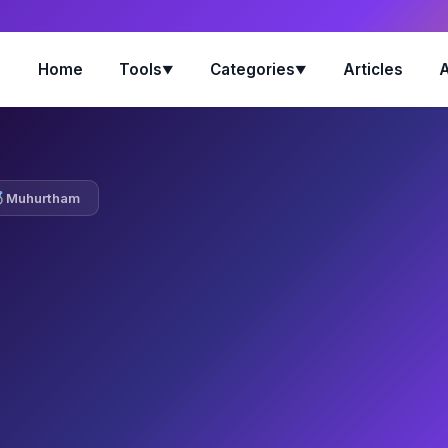
Home
Tools
Categories
Articles
▼
▼
Muhurtham