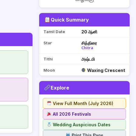
Quick Summary
Tamil Date
20 ஆனி
Star
சித்திரை
Chitra
Tithi
அஷ்டமி
Moon
Waxing Crescent
Explore
View Full Month (July 2026)
All 2026 Festivals
Wedding Auspicious Dates
Print This Page