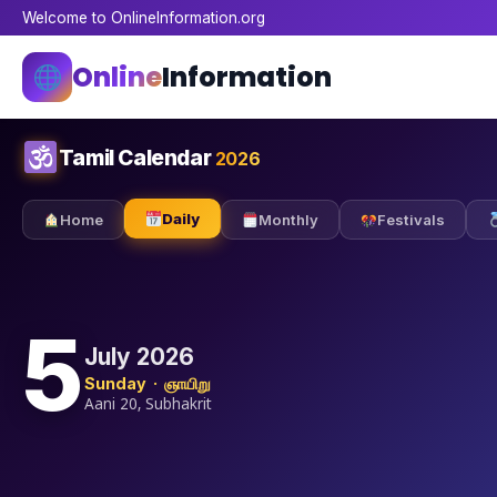
Welcome to OnlineInformation.org
Online
Information
Tamil Calendar
2026
Daily
Home
Monthly
Festivals
5
July 2026
Sunday · ஞாயிறு
Aani 20, Subhakrit