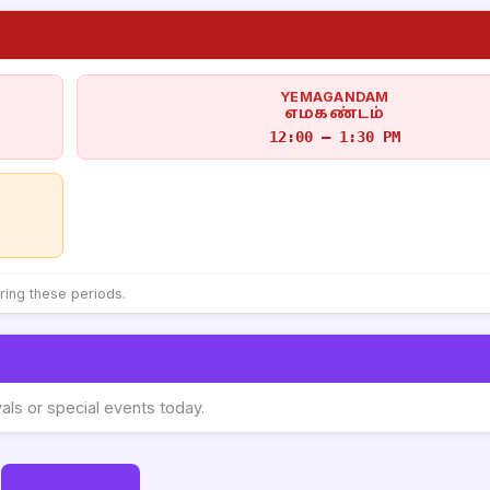
YEMAGANDAM
எமகண்டம்
12:00 – 1:30 PM
uring these periods.
vals or special events today.
Go to Today