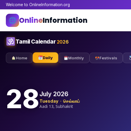
Welcome to OnlineInformation.org
Online
Information
Tamil Calendar
2026
Daily
Home
Monthly
Festivals
28
July 2026
Tuesday · செவ்வாய்
Aadi 13, Subhakrit