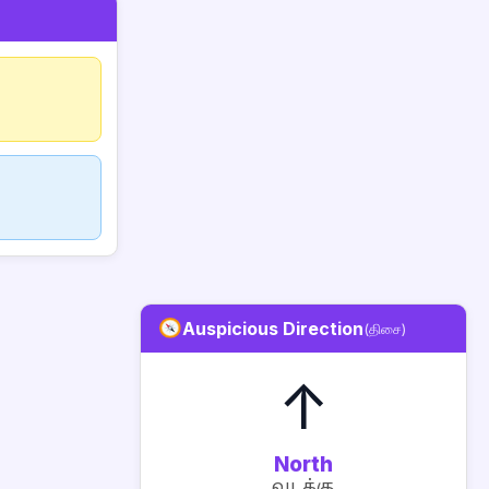
Auspicious Direction
(திசை)
↑
North
வடக்கு