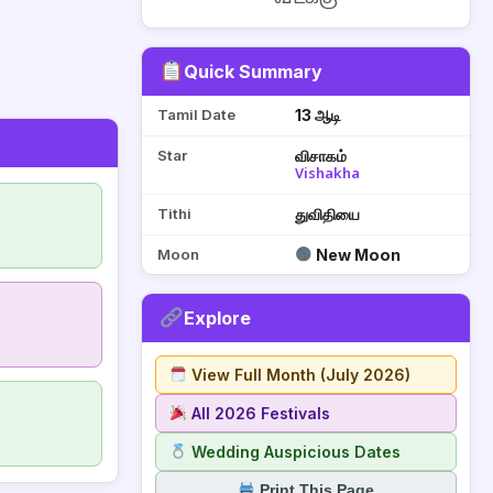
Quick Summary
Tamil Date
13 ஆடி
Star
விசாகம்
Vishakha
Tithi
துவிதியை
Moon
New Moon
Explore
View Full Month (July 2026)
All 2026 Festivals
Wedding Auspicious Dates
Print This Page