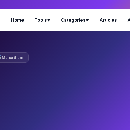
Home
Tools
Categories
Articles
▼
▼
Muhurtham