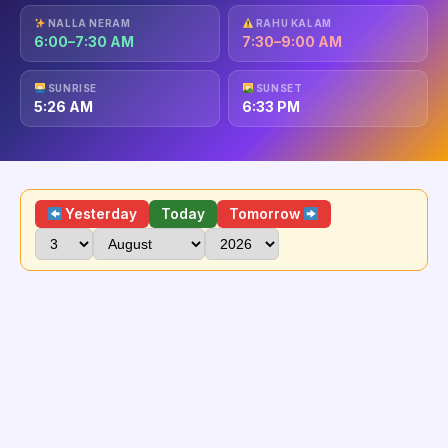
NALLA NERAM
RAHU KALAM
6:00–7:30 AM
7:30–9:00 AM
SUNRISE
SUNSET
5:26 AM
6:33 PM
Yesterday
Today
Tomorrow