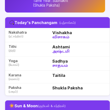
Tamil Year: Subhakrit
(Shukla Paksha)
Today's Panchangam
(பஞ்சாங்கம்)
Nakshatra
Vishakha
(நட்சத்திரம்)
விசாகம்
Tithi
Ashtami
(திதி)
அஷ்டமி
Yoga
Sadhya
(யோகம்)
சாத்யம்
Karana
Taitila
(கரணம்)
Paksha
Shukla Paksha
(பக்ஷம்)
Sun & Moon
(சூரியன் & சந்திரன்)