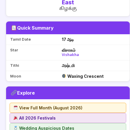
East
கிழக்கு
Quick Summary
Tamil Date
17 ஆடி
Star
விசாகம்
Vishakha
Tithi
அஷ்டமி
Moon
Waxing Crescent
Explore
View Full Month (August 2026)
All 2026 Festivals
Wedding Auspicious Dates