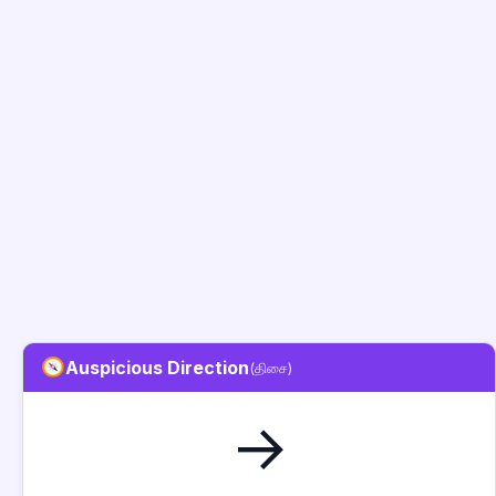
Auspicious Direction
(திசை)
→