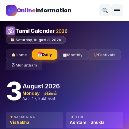
Online
Information
Tamil Calendar
2026
Saturday, August 8, 2026
Daily
Home
Monthly
Festivals
Muhurtham
3
August 2026
Monday · திங்கள்
Aadi 17, Subhakrit
NAKSHATRA
TITHI
Vishakha
Ashtami · Shukla