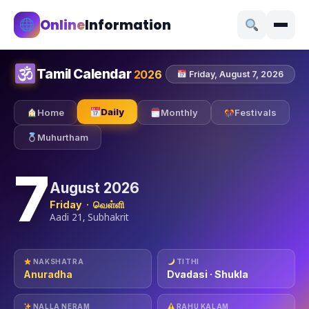
Online
Information
Tamil Calendar
2026
Friday, August 7, 2026
Daily
Home
Monthly
Festivals
Muhurtham
7
August 2026
Friday · வெள்ளி
Aadi 21, Subhakrit
NAKSHATRA
TITHI
Anuradha
Dvadasi · Shukla
NALLA NERAM
RAHU KALAM