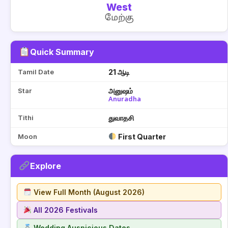
West
மேற்கு
Quick Summary
Tamil Date
21 ஆடி
Star
அனுஷம்
Anuradha
Tithi
துவாதசி
Moon
First Quarter
Explore
View Full Month (August 2026)
All 2026 Festivals
Wedding Auspicious Dates