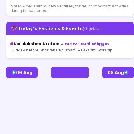
Note:
Avoid starting new ventures, travel, or important activities
during these periods.
Today's Festivals & Events
(விழாக்கள்)
Varalakshmi Vratam
– வரலட்சுமி விரதம்
Friday before Shravana Pournami – Lakshmi worship
06 Aug
Go to Today
08 Aug