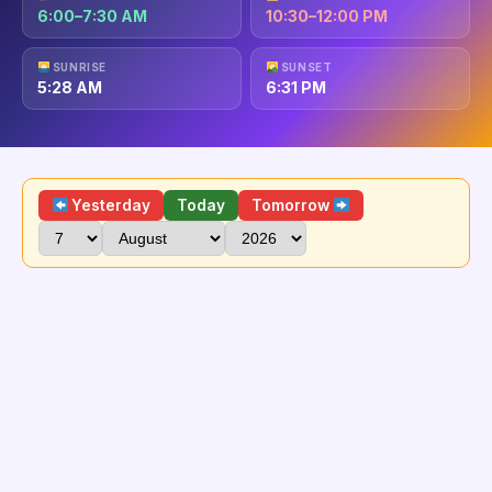
6:00–7:30 AM
10:30–12:00 PM
SUNRISE
SUNSET
5:28 AM
6:31 PM
Yesterday
Today
Tomorrow