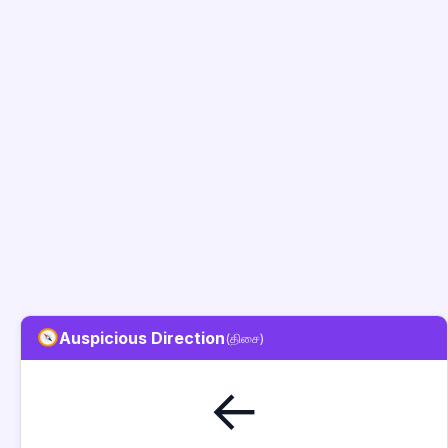
Auspicious Direction
(திசை)
←