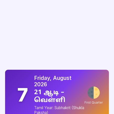
Friday, August
2026
7
21 ஆடி –
வெள்ளி
First Quarter
Tamil Year: Subhakrit (Shukla
Paksha)