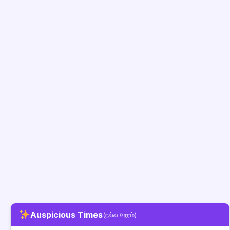
Auspicious Times
(நல்ல நேரம்)