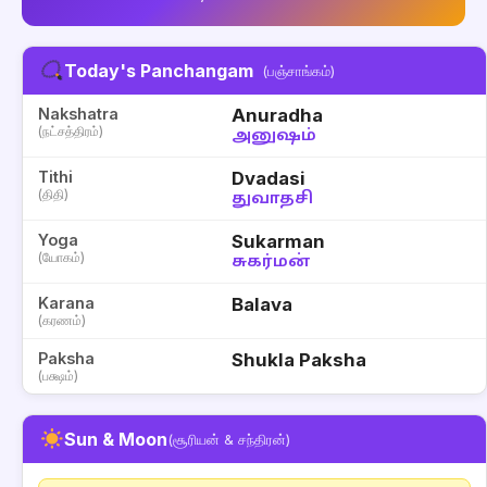
Today's Panchangam
(பஞ்சாங்கம்)
Nakshatra
Anuradha
(நட்சத்திரம்)
அனுஷம்
Tithi
Dvadasi
(திதி)
துவாதசி
Yoga
Sukarman
(யோகம்)
சுகர்மன்
Karana
Balava
(கரணம்)
Paksha
Shukla Paksha
(பக்ஷம்)
Sun & Moon
(சூரியன் & சந்திரன்)