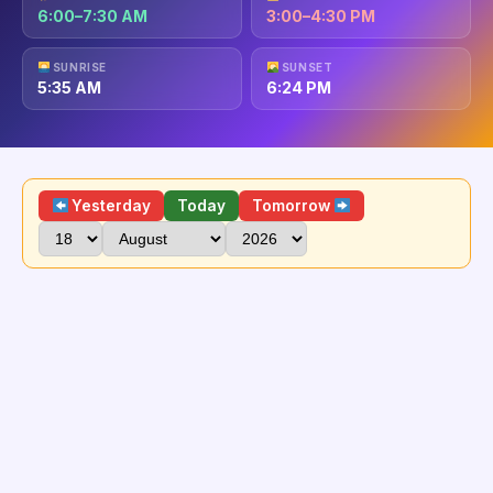
6:00–7:30 AM
3:00–4:30 PM
SUNRISE
SUNSET
5:35 AM
6:24 PM
Yesterday
Today
Tomorrow