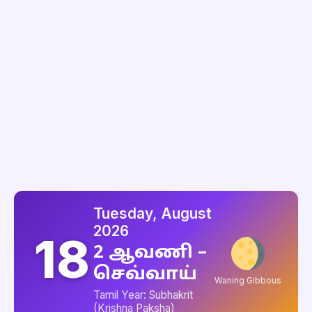
Tuesday, August
2026
18
2 ஆவணி –
செவ்வாய்
Waning Gibbous
Tamil Year: Subhakrit
(Krishna Paksha)