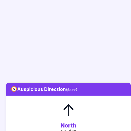
Auspicious Direction
(திசை)
↑
North