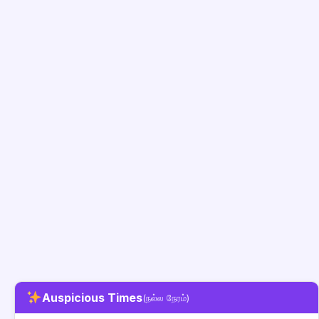
Auspicious Times
(நல்ல நேரம்)