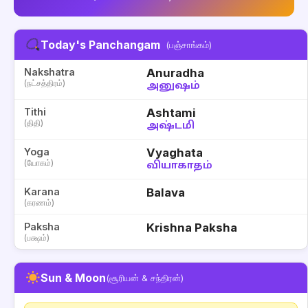
Today's Panchangam
(பஞ்சாங்கம்)
Nakshatra
Anuradha
(நட்சத்திரம்)
அனுஷம்
Tithi
Ashtami
(திதி)
அஷ்டமி
Yoga
Vyaghata
(யோகம்)
வியாகாதம்
Karana
Balava
(கரணம்)
Paksha
Krishna Paksha
(பக்ஷம்)
Sun & Moon
(சூரியன் & சந்திரன்)