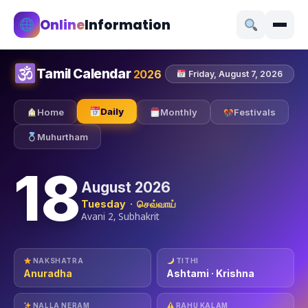
Online
Information
Tamil Calendar
2026
Friday, August 7, 2026
Daily
Home
Monthly
Festivals
Muhurtham
18
August 2026
Tuesday · செவ்வாய்
Avani 2, Subhakrit
NAKSHATRA
TITHI
Anuradha
Ashtami · Krishna
NALLA NERAM
RAHU KALAM