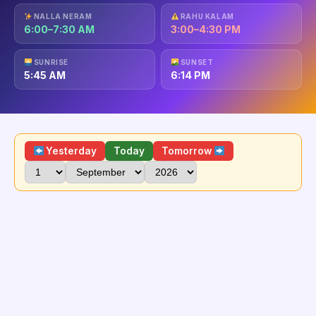
NALLA NERAM
RAHU KALAM
6:00–7:30 AM
3:00–4:30 PM
SUNRISE
SUNSET
5:45 AM
6:14 PM
Yesterday
Today
Tomorrow