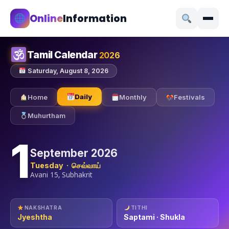
Online
Information
Tamil Calendar
2026
Saturday, August 8, 2026
Daily
Home
Monthly
Festivals
Muhurtham
1
September 2026
Tuesday · செவ்வாய்
Avani 15, Subhakrit
NAKSHATRA
TITHI
Jyeshtha
Saptami · Shukla