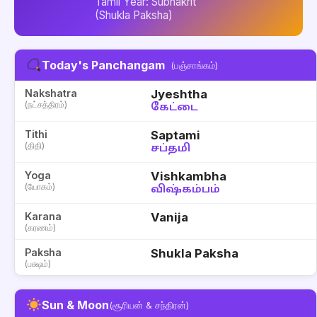
Tamil Year: Subhakrit
(Shukla Paksha)
Today's Panchangam
(பஞ்சாங்கம்)
Nakshatra
Jyeshtha
(நட்சத்திரம்)
கேட்டை
Tithi
Saptami
(திதி)
சப்தமி
Yoga
Vishkambha
(யோகம்)
விஷ்கம்பம்
Karana
Vanija
(கரணம்)
Paksha
Shukla Paksha
(பக்ஷம்)
Sun & Moon
(சூரியன் & சந்திரன்)