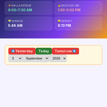
NALLA NERAM
RAHU KALAM
6:00–7:30 AM
1:30–3:00 PM
SUNRISE
SUNSET
5:46 AM
6:13 PM
Yesterday
Today
Tomorrow