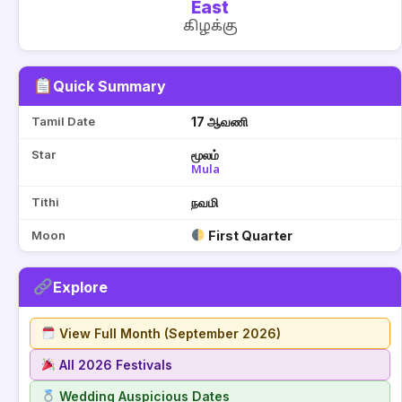
East
கிழக்கு
Quick Summary
Tamil Date
17 ஆவணி
Star
மூலம்
Mula
Tithi
நவமி
Moon
First Quarter
Explore
View Full Month (September 2026)
All 2026 Festivals
Wedding Auspicious Dates