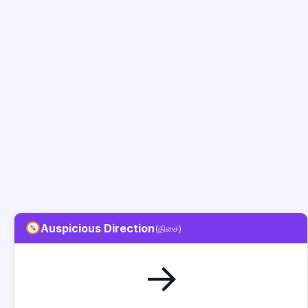
Auspicious Direction
(திசை)
→