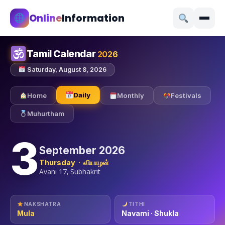
Online
Information
Tamil Calendar
2026
Saturday, August 8, 2026
Daily
Home
Monthly
Festivals
Muhurtham
3
September 2026
Thursday · வியாழன்
Avani 17, Subhakrit
NAKSHATRA
TITHI
Mula
Navami · Shukla