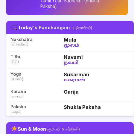
Tamil Year: Subhakrit (Shukla
Paksha)
Today's Panchangam
(பஞ்சாங்கம்)
Nakshatra
Mula
(நட்சத்திரம்)
மூலம்
Tithi
Navami
(திதி)
நவமி
Yoga
Sukarman
(யோகம்)
சுகர்மன்
Karana
Garija
(கரணம்)
Paksha
Shukla Paksha
(பக்ஷம்)
Sun & Moon
(சூரியன் & சந்திரன்)