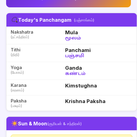
Today's Panchangam
(பஞ்சாங்கம்)
Nakshatra
Mula
(நட்சத்திரம்)
மூலம்
Tithi
Panchami
(திதி)
பஞ்சமி
Yoga
Ganda
(யோகம்)
கண்டம்
Karana
Kimstughna
(கரணம்)
Paksha
Krishna Paksha
(பக்ஷம்)
Sun & Moon
(சூரியன் & சந்திரன்)