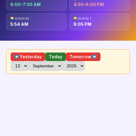
6:00–7:30 AM
4:30–6:00 PM
SUNRISE
SUNSET
5:54 AM
6:05 PM
Yesterday
Today
Tomorrow