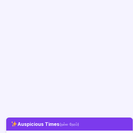
Auspicious Times
(நல்ல நேரம்)