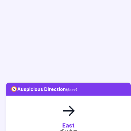
Auspicious Direction
(திசை)
→
East