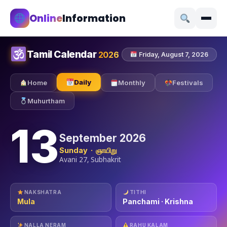
Online
Information
Tamil Calendar
2026
Friday, August 7, 2026
Daily
Home
Monthly
Festivals
Muhurtham
13
September 2026
Sunday · ஞாயிறு
Avani 27, Subhakrit
NAKSHATRA
TITHI
Mula
Panchami · Krishna
NALLA NERAM
RAHU KALAM