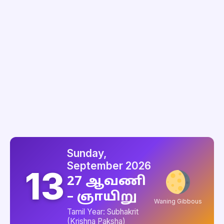
Sunday,
September 2026
13
27 ஆவணி
– ஞாயிறு
Waning Gibbous
Tamil Year: Subhakrit
(Krishna Paksha)