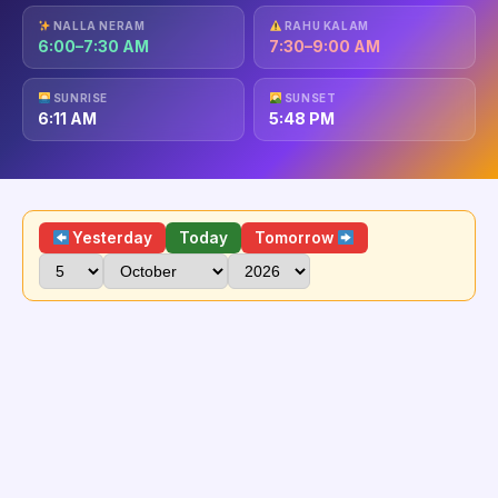
NALLA NERAM
RAHU KALAM
6:00–7:30 AM
7:30–9:00 AM
SUNRISE
SUNSET
6:11 AM
5:48 PM
Yesterday
Today
Tomorrow