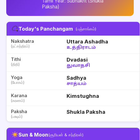
Tamil Year: Subhakrit (Shukla
Paksha)
Today's Panchangam
(பஞ்சாங்கம்)
Nakshatra
Uttara Ashadha
(நட்சத்திரம்)
உத்திராடம்
Tithi
Dvadasi
(திதி)
துவாதசி
Yoga
Sadhya
(யோகம்)
சாத்யம்
Karana
Kimstughna
(கரணம்)
Paksha
Shukla Paksha
(பக்ஷம்)
Sun & Moon
(சூரியன் & சந்திரன்)