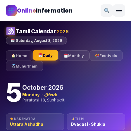
Online
Information
Tamil Calendar
2026
Saturday, August 8, 2026
Daily
Home
Monthly
Festivals
Muhurtham
5
October 2026
Monday · திங்கள்
Purattasi 18, Subhakrit
NAKSHATRA
TITHI
Uttara Ashadha
Dvadasi · Shukla