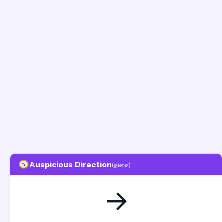
Auspicious Direction
(திசை)
→