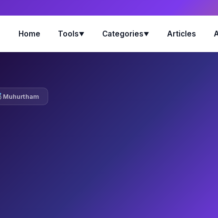
Home
Tools
Categories
Articles
▼
▼
Muhurtham