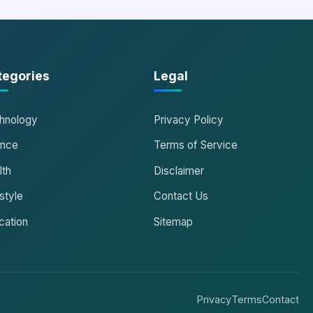
tegories
Legal
hnology
Privacy Policy
ance
Terms of Service
lth
Disclaimer
style
Contact Us
cation
Sitemap
Privacy
Terms
Contact