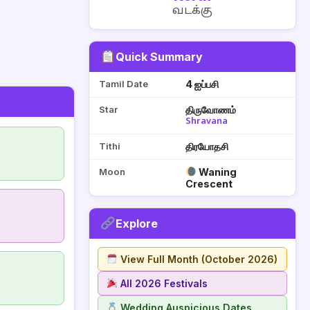
வடக்கு
Quick Summary
Tamil Date
4 ஐப்பசி
Star
திருவோணம்
Shravana
Tithi
திரயோதசி
Moon
Waning
Crescent
Explore
View Full Month (October 2026)
All 2026 Festivals
Wedding Auspicious Dates