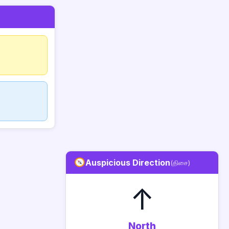
Auspicious Direction
(திசை)
↑
North