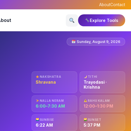
About
Contact
About
Explore Tools
Sunday, August 9, 2026
NAKSHATRA
TITHI
Shravana
Trayodasi ·
Krishna
NALLA NERAM
RAHU KALAM
6:00–7:30 AM
12:00–1:30 PM
SUNRISE
SUNSET
6:22 AM
5:37 PM