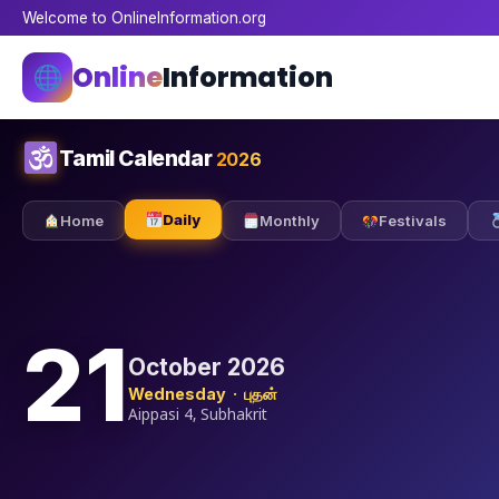
Welcome to OnlineInformation.org
Online
Information
Tamil Calendar
2026
Daily
Home
Monthly
Festivals
21
October 2026
Wednesday · புதன்
Aippasi 4, Subhakrit