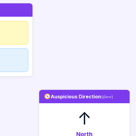
Auspicious Direction
(திசை)
↑
North