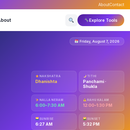
About
Contact
About
Explore Tools
Friday, August 7, 2026
NAKSHATRA
TITHI
Dhanishta
Panchami ·
Shukla
NALLA NERAM
RAHU KALAM
6:00–7:30 AM
12:00–1:30 PM
SUNRISE
SUNSET
6:27 AM
5:32 PM