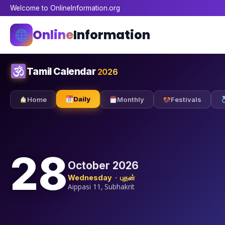
Welcome to OnlineInformation.org
Online
Information
Tamil Calendar
2026
Daily
Home
Monthly
Festivals
28
October 2026
Wednesday · புதன்
Aippasi 11, Subhakrit