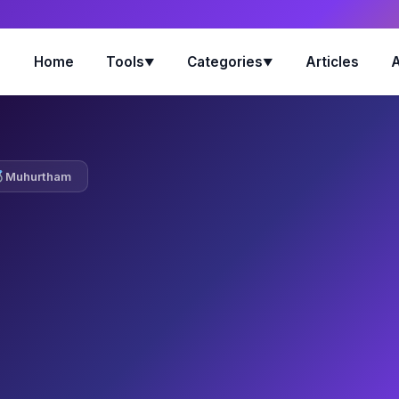
Home
Tools
Categories
Articles
▼
▼
Muhurtham