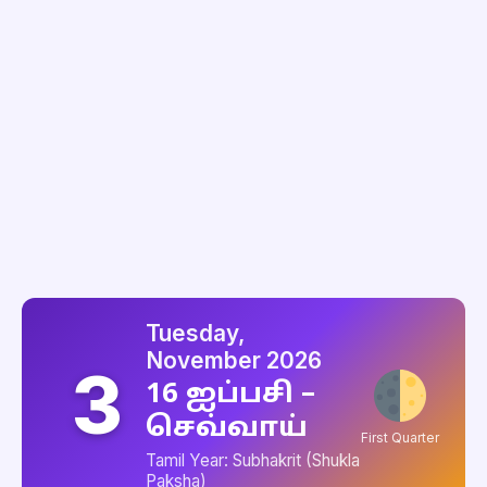
Tuesday,
November 2026
3
16 ஐப்பசி –
செவ்வாய்
First Quarter
Tamil Year: Subhakrit (Shukla
Paksha)