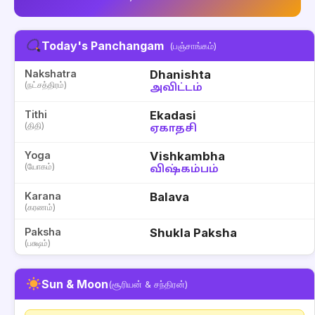
Today's Panchangam
(பஞ்சாங்கம்)
Nakshatra
Dhanishta
(நட்சத்திரம்)
அவிட்டம்
Tithi
Ekadasi
(திதி)
ஏகாதசி
Yoga
Vishkambha
(யோகம்)
விஷ்கம்பம்
Karana
Balava
(கரணம்)
Paksha
Shukla Paksha
(பக்ஷம்)
Sun & Moon
(சூரியன் & சந்திரன்)