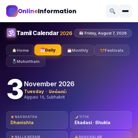
Online
Information
Tamil Calendar
2026
Friday, August 7, 2026
Daily
Home
Monthly
Festivals
Muhurtham
3
November 2026
Tuesday · செவ்வாய்
Aippasi 16, Subhakrit
NAKSHATRA
TITHI
Dhanishta
Ekadasi · Shukla
NALLA NERAM
RAHU KALAM