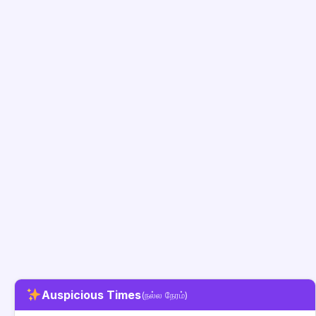
Auspicious Times
(நல்ல நேரம்)