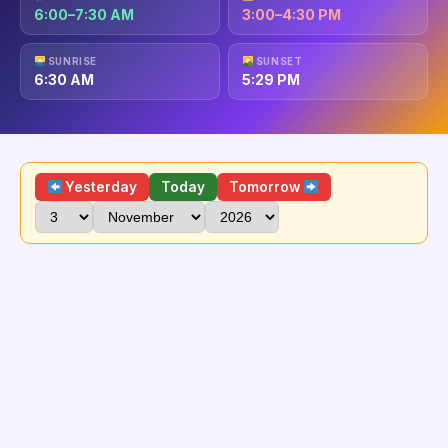
6:00–7:30 AM
3:00–4:30 PM
SUNRISE
SUNSET
6:30 AM
5:29 PM
Yesterday
Today
Tomorrow