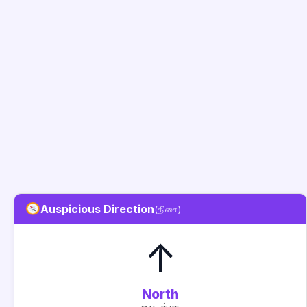
Auspicious Direction
(திசை)
↑
North