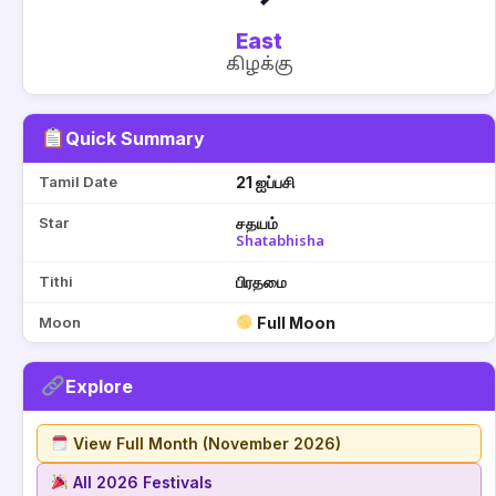
East
கிழக்கு
Quick Summary
Tamil Date
21 ஐப்பசி
Star
சதயம்
Shatabhisha
Tithi
பிரதமை
Moon
Full Moon
Explore
View Full Month (November 2026)
All 2026 Festivals