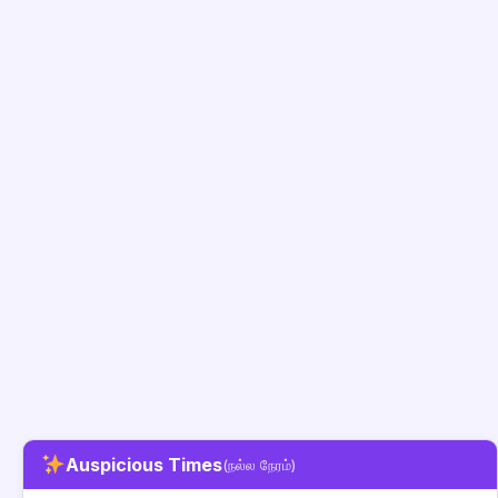
Auspicious Times
(நல்ல நேரம்)