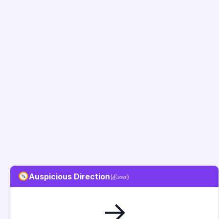
Auspicious Direction
(திசை)
→