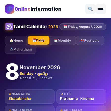
Online
Information
Tamil Calendar
2026
Friday, August 7, 2026
Daily
Home
Monthly
Festivals
Muhurtham
8
November 2026
Sunday · ஞாயிறு
Aippasi 21, Subhakrit
NAKSHATRA
TITHI
Shatabhisha
Prathama · Krishna
NALLA NERAM
RAHU KALAM