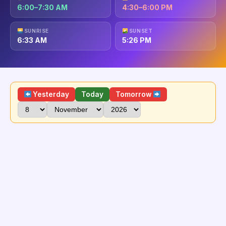
6:00–7:30 AM
4:30–6:00 PM
SUNRISE
SUNSET
6:33 AM
5:26 PM
Yesterday
Today
Tomorrow