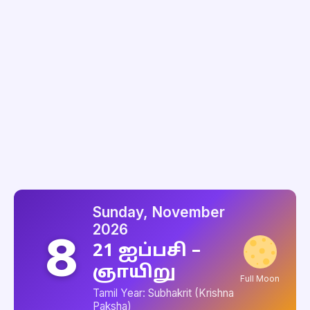
Sunday, November
2026
8
21 ஐப்பசி –
ஞாயிறு
Full Moon
Tamil Year: Subhakrit (Krishna
Paksha)