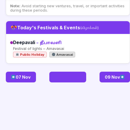
Note:
Avoid starting new ventures, travel, or important activities
during these periods.
Today's Festivals & Events
(விழாக்கள்)
Deepavali
– தீபாவளி
Festival of lights – Amavasai
Public Holiday
Amavasai
07 Nov
Go to Today
09 Nov