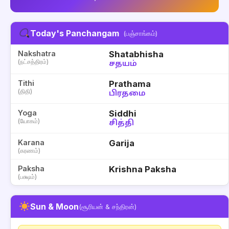
Today's Panchangam
(பஞ்சாங்கம்)
Nakshatra
Shatabhisha
(நட்சத்திரம்)
சதயம்
Tithi
Prathama
(திதி)
பிரதமை
Yoga
Siddhi
(யோகம்)
சித்தி
Karana
Garija
(கரணம்)
Paksha
Krishna Paksha
(பக்ஷம்)
Sun & Moon
(சூரியன் & சந்திரன்)