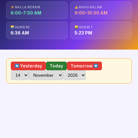
NALLA NERAM
RAHU KALAM
6:00–7:30 AM
9:00–10:30 AM
SUNRISE
SUNSET
6:36 AM
5:23 PM
Yesterday
Today
Tomorrow