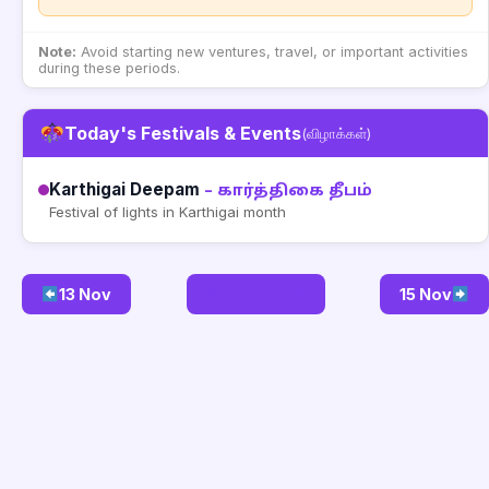
Note:
Avoid starting new ventures, travel, or important activities
during these periods.
Today's Festivals & Events
(விழாக்கள்)
Karthigai Deepam
– கார்த்திகை தீபம்
Festival of lights in Karthigai month
13 Nov
Go to Today
15 Nov