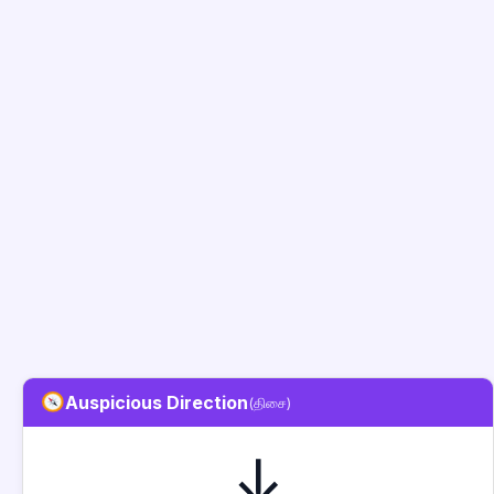
Auspicious Direction
(திசை)
↓