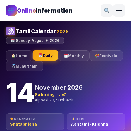
Online
Information
Tamil Calendar
2026
Sunday, August 9, 2026
Daily
Home
Monthly
Festivals
Muhurtham
14
November 2026
Saturday · சனி
Aippasi 27, Subhakrit
NAKSHATRA
TITHI
Shatabhisha
Ashtami · Krishna