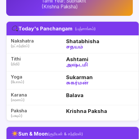
Tamil Year: Subhakrit
(Krishna Paksha)
Today's Panchangam
(பஞ்சாங்கம்)
Nakshatra
Shatabhisha
(நட்சத்திரம்)
சதயம்
Tithi
Ashtami
(திதி)
அஷ்டமி
Yoga
Sukarman
(யோகம்)
சுகர்மன்
Karana
Balava
(கரணம்)
Paksha
Krishna Paksha
(பக்ஷம்)
Sun & Moon
(சூரியன் & சந்திரன்)