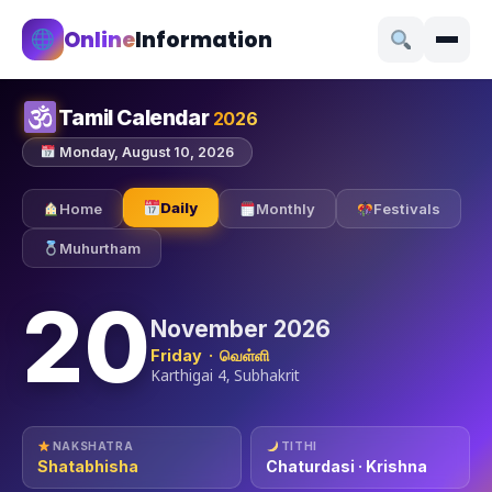
Online
Information
Tamil Calendar
2026
Monday, August 10, 2026
Daily
Home
Monthly
Festivals
Muhurtham
20
November 2026
Friday · வெள்ளி
Karthigai 4, Subhakrit
NAKSHATRA
TITHI
Shatabhisha
Chaturdasi · Krishna