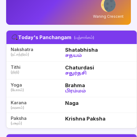
Waning Crescent
Today's Panchangam
(பஞ்சாங்கம்)
Nakshatra
Shatabhisha
(நட்சத்திரம்)
சதயம்
Tithi
Chaturdasi
(திதி)
சதுர்தசி
Yoga
Brahma
(யோகம்)
பிரம்மம்
Karana
Naga
(கரணம்)
Paksha
Krishna Paksha
(பக்ஷம்)