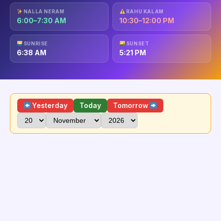
NALLA NERAM
RAHU KALAM
6:00–7:30 AM
10:30–12:00 PM
SUNRISE
SUNSET
6:38 AM
5:21 PM
Yesterday
Today
Tomorrow