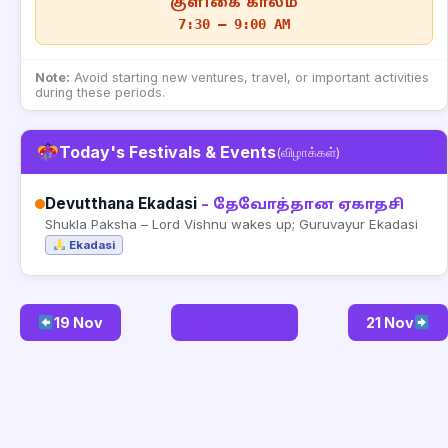
குளிகை காலம்
7:30 – 9:00 AM
Note:
Avoid starting new ventures, travel, or important activities
during these periods.
Today's Festivals & Events
(விழாக்கள்)
Devutthana Ekadasi
– தேவோத்தான ஏகாதசி
Shukla Paksha – Lord Vishnu wakes up; Guruvayur Ekadasi
Ekadasi
19 Nov
Go to Today
21 Nov