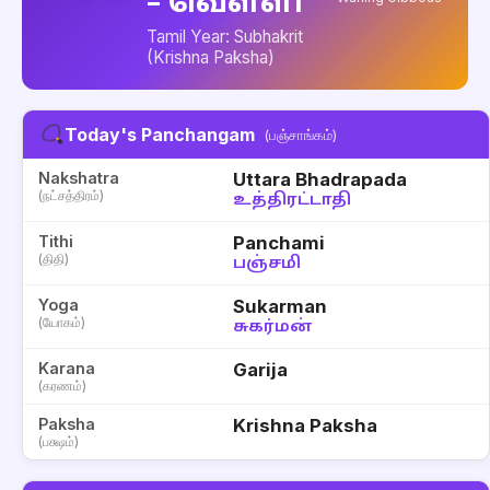
– வெள்ளி
Tamil Year: Subhakrit
(Krishna Paksha)
Today's Panchangam
(பஞ்சாங்கம்)
Nakshatra
Uttara Bhadrapada
(நட்சத்திரம்)
உத்திரட்டாதி
Tithi
Panchami
(திதி)
பஞ்சமி
Yoga
Sukarman
(யோகம்)
சுகர்மன்
Karana
Garija
(கரணம்)
Paksha
Krishna Paksha
(பக்ஷம்)