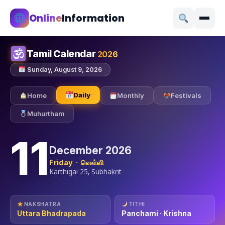
Online
Information
Tamil Calendar
2026
Sunday, August 9, 2026
Daily
Home
Monthly
Festivals
Muhurtham
11
December 2026
Friday · வெள்ளி
Karthigai 25, Subhakrit
NAKSHATRA
TITHI
Uttara Bhadrapada
Panchami · Krishna