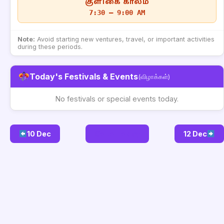
குளிகை காலம்
7:30 – 9:00 AM
Note:
Avoid starting new ventures, travel, or important activities
during these periods.
Today's Festivals & Events
(விழாக்கள்)
No festivals or special events today.
10 Dec
Go to Today
12 Dec