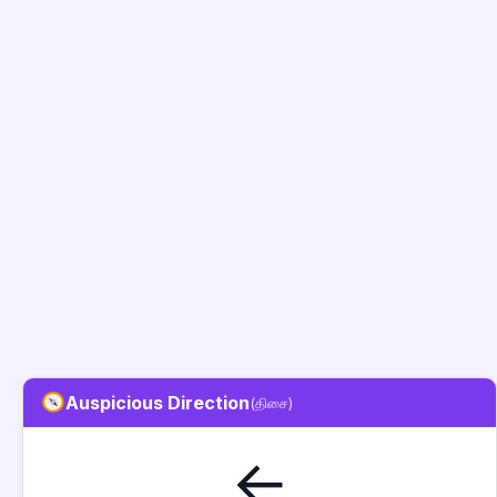
Auspicious Direction
(திசை)
←