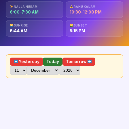
NALLA NERAM
RAHU KALAM
6:00–7:30 AM
10:30–12:00 PM
SUNRISE
SUNSET
6:44 AM
5:15 PM
Yesterday
Today
Tomorrow