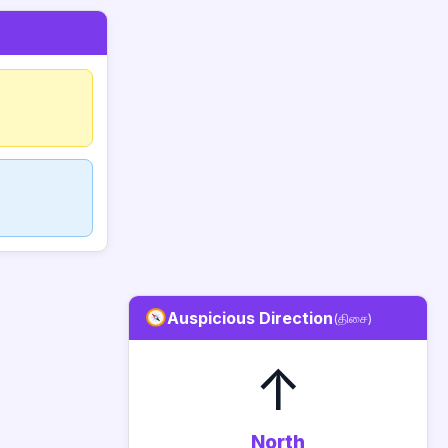
Auspicious Direction
(திசை)
↑
North