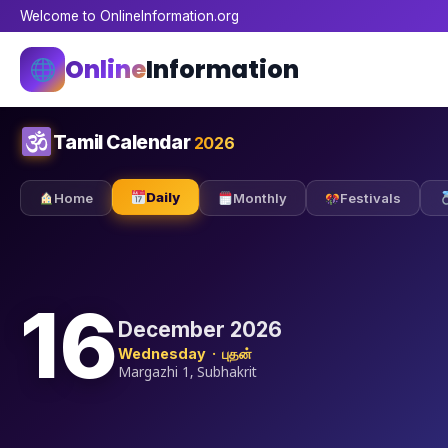
Welcome to OnlineInformation.org
Online
Information
Tamil Calendar
2026
Daily
Home
Monthly
Festivals
16
December 2026
Wednesday · புதன்
Margazhi 1, Subhakrit