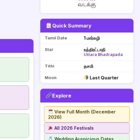
வடக்கு
Quick Summary
Tamil Date
1 மார்கழி
Star
உத்திரட்டாதி
Uttara Bhadrapada
Tithi
தசமி
Moon
Last Quarter
Explore
View Full Month (December
2026)
All 2026 Festivals
Wedding Auspicious Dates