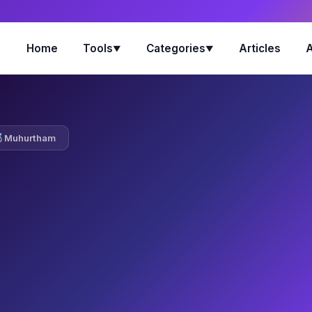
Home
Tools
Categories
Articles
▼
▼
Muhurtham