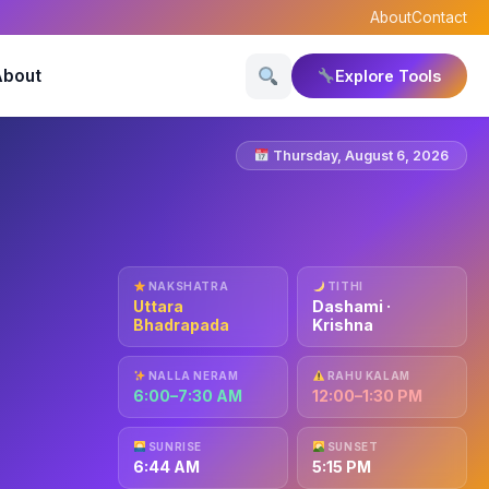
About
Contact
About
Explore Tools
Thursday, August 6, 2026
NAKSHATRA
TITHI
Uttara
Dashami ·
Bhadrapada
Krishna
NALLA NERAM
RAHU KALAM
6:00–7:30 AM
12:00–1:30 PM
SUNRISE
SUNSET
6:44 AM
5:15 PM