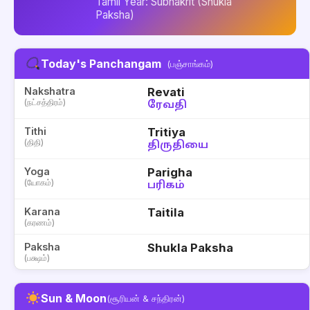
Tamil Year: Subhakrit (Shukla
Paksha)
Today's Panchangam
(பஞ்சாங்கம்)
Nakshatra
Revati
(நட்சத்திரம்)
ரேவதி
Tithi
Tritiya
(திதி)
திருதியை
Yoga
Parigha
(யோகம்)
பரிகம்
Karana
Taitila
(கரணம்)
Paksha
Shukla Paksha
(பக்ஷம்)
Sun & Moon
(சூரியன் & சந்திரன்)