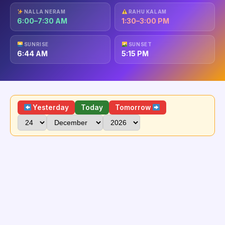
NALLA NERAM
RAHU KALAM
6:00–7:30 AM
1:30–3:00 PM
SUNRISE
SUNSET
6:44 AM
5:15 PM
Yesterday
Today
Tomorrow