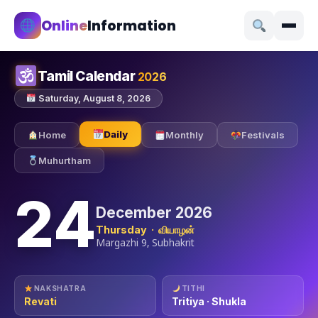
Online
Information
Tamil Calendar
2026
Saturday, August 8, 2026
Daily
Home
Monthly
Festivals
Muhurtham
24
December 2026
Thursday · வியாழன்
Margazhi 9, Subhakrit
NAKSHATRA
TITHI
Revati
Tritiya · Shukla