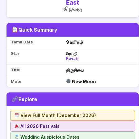
East
கிழக்கு
Quick Summary
Tamil Date
9 மார்கழி
Star
ரேவதி
Revati
Tithi
திருதியை
Moon
New Moon
Explore
View Full Month (December 2026)
All 2026 Festivals
Wedding Auspicious Dates