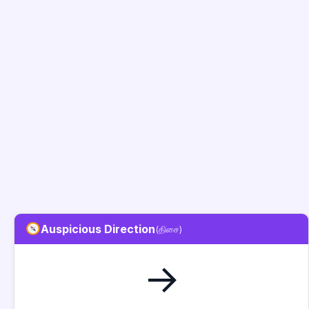
Auspicious Direction
(திசை)
→