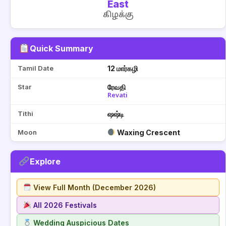
East
கிழக்கு
Quick Summary
Tamil Date
12 மார்கழி
Star
ரேவதி
Revati
Tithi
ஷஷ்டி
Moon
Waxing Crescent
Explore
View Full Month (December 2026)
All 2026 Festivals
Wedding Auspicious Dates