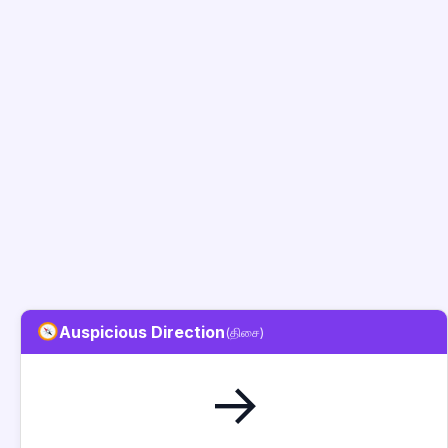
Auspicious Direction
(திசை)
→