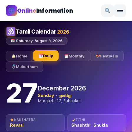
Online
Information
Tamil Calendar
2026
Saturday, August 8, 2026
Daily
Home
Monthly
Festivals
Muhurtham
27
December 2026
Sunday · ஞாயிறு
Margazhi 12, Subhakrit
NAKSHATRA
TITHI
Revati
Shashthi · Shukla