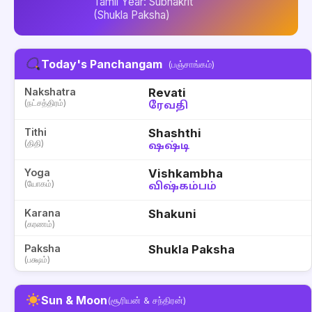
Tamil Year: Subhakrit
(Shukla Paksha)
Today's Panchangam
(பஞ்சாங்கம்)
Nakshatra
Revati
(நட்சத்திரம்)
ரேவதி
Tithi
Shashthi
(திதி)
ஷஷ்டி
Yoga
Vishkambha
(யோகம்)
விஷ்கம்பம்
Karana
Shakuni
(கரணம்)
Paksha
Shukla Paksha
(பக்ஷம்)
Sun & Moon
(சூரியன் & சந்திரன்)