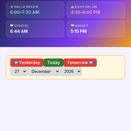
NALLA NERAM
RAHU KALAM
6:00–7:30 AM
4:30–6:00 PM
SUNRISE
SUNSET
6:44 AM
5:15 PM
Yesterday
Today
Tomorrow