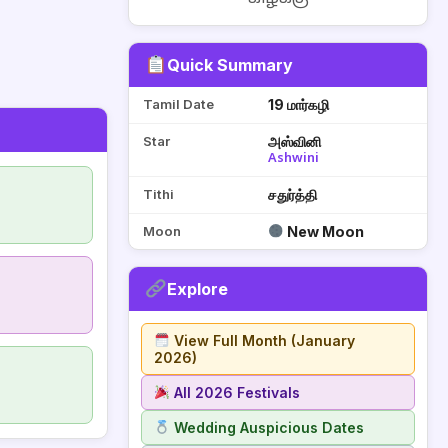
Quick Summary
Tamil Date
19 மார்கழி
Star
அஸ்வினி
Ashwini
Tithi
சதுர்த்தி
Moon
New Moon
Explore
View Full Month (January
2026)
All 2026 Festivals
Wedding Auspicious Dates