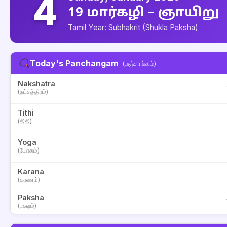
4
19 மார்கழி – ஞாயிறு
Tamil Year: Subhakrit (Shukla Paksha)
Today's Panchangam
(பஞ்சாங்கம்)
Nakshatra
(நட்சத்திரம்)
Tithi
(திதி)
Yoga
(யோகம்)
Karana
(கரணம்)
Paksha
(பக்ஷம்)