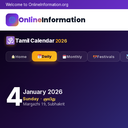
Welcome to OnlineInformation.org
Online
Information
Tamil Calendar
2026
Daily
Home
Monthly
Festivals
4
January 2026
Sunday · ஞாயிறு
Margazhi 19, Subhakrit