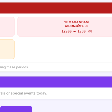
YEMAGANDAM
எமகண்டம்
12:00 – 1:30 PM
uring these periods.
vals or special events today.
Go to Today