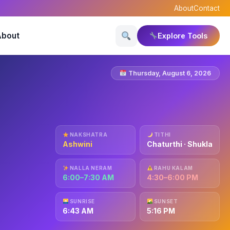
About
Contact
About
Explore Tools
Thursday, August 6, 2026
NAKSHATRA
TITHI
Ashwini
Chaturthi · Shukla
NALLA NERAM
RAHU KALAM
6:00–7:30 AM
4:30–6:00 PM
SUNRISE
SUNSET
6:43 AM
5:16 PM