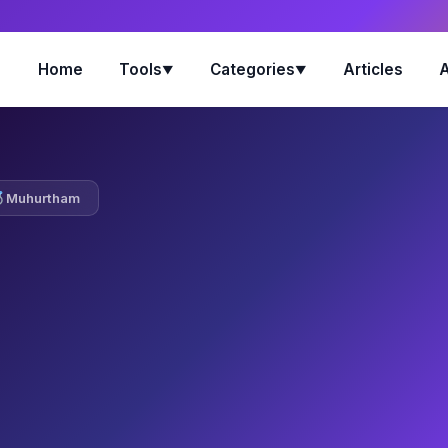
Home
Tools
Categories
Articles
▼
▼
Muhurtham