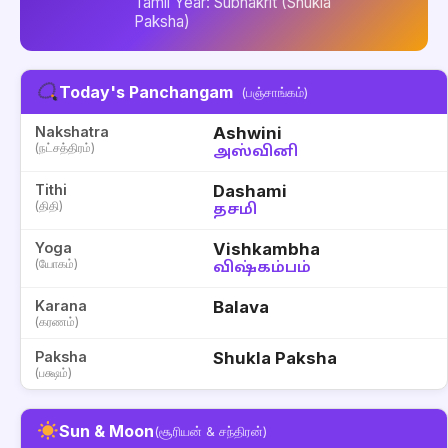
Tamil Year: Subhakrit (Shukla
Paksha)
Today's Panchangam
(பஞ்சாங்கம்)
Nakshatra
Ashwini
(நட்சத்திரம்)
அஸ்வினி
Tithi
Dashami
(திதி)
தசமி
Yoga
Vishkambha
(யோகம்)
விஷ்கம்பம்
Karana
Balava
(கரணம்)
Paksha
Shukla Paksha
(பக்ஷம்)
Sun & Moon
(சூரியன் & சந்திரன்)