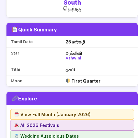
South
தெற்கு
Quick Summary
Tamil Date
25 மார்கழி
Star
அஸ்வினி
Ashwini
Tithi
தசமி
Moon
First Quarter
Explore
View Full Month (January 2026)
All 2026 Festivals
Wedding Auspicious Dates