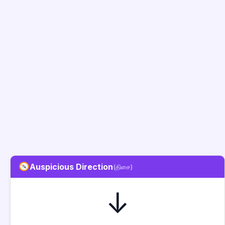
Auspicious Direction
(திசை)
↓