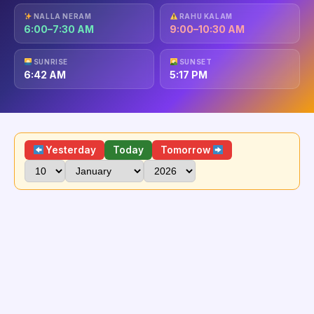
NALLA NERAM
RAHU KALAM
6:00–7:30 AM
9:00–10:30 AM
SUNRISE
SUNSET
6:42 AM
5:17 PM
Yesterday
Today
Tomorrow