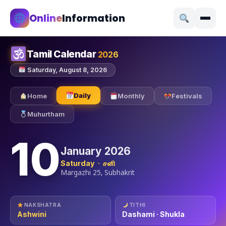
Online
Information
Tamil Calendar
2026
Saturday, August 8, 2026
Daily
Home
Monthly
Festivals
Muhurtham
10
January 2026
Saturday · சனி
Margazhi 25, Subhakrit
NAKSHATRA
TITHI
Ashwini
Dashami · Shukla