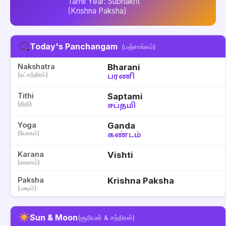
Tamil Year: Subhakrit
(Krishna Paksha)
Today's Panchangam
(பஞ்சாங்கம்)
Nakshatra
Bharani
(நட்சத்திரம்)
பரணி
Tithi
Saptami
(திதி)
சப்தமி
Yoga
Ganda
(யோகம்)
கண்டம்
Karana
Vishti
(கரணம்)
Paksha
Krishna Paksha
(பக்ஷம்)
Sun & Moon
(சூரியன் & சந்திரன்)