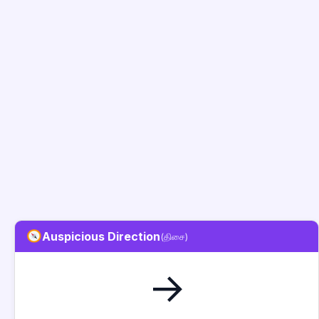
Auspicious Direction
(திசை)
→