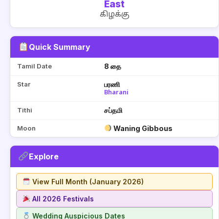
East
கிழக்கு
Quick Summary
Tamil Date
8 தை
Star
பரணி
Bharani
Tithi
சப்தமி
Moon
Waning Gibbous
Explore
View Full Month (January 2026)
All 2026 Festivals
Wedding Auspicious Dates