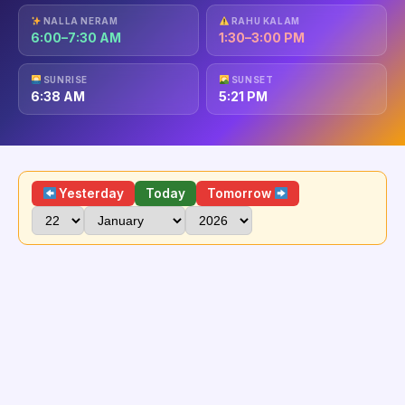
NALLA NERAM
RAHU KALAM
6:00–7:30 AM
1:30–3:00 PM
SUNRISE
SUNSET
6:38 AM
5:21 PM
Yesterday
Today
Tomorrow