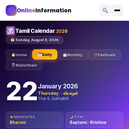
Online
Information
Tamil Calendar
2026
Sunday, August 9, 2026
Daily
Home
Monthly
Festivals
Muhurtham
22
January 2026
Thursday · வியாழன்
Thai 8, Subhakrit
NAKSHATRA
TITHI
Bharani
Saptami · Krishna