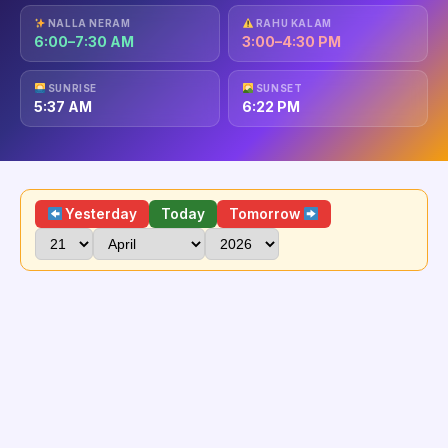
NALLA NERAM
RAHU KALAM
6:00–7:30 AM
3:00–4:30 PM
SUNRISE
SUNSET
5:37 AM
6:22 PM
Yesterday
Today
Tomorrow