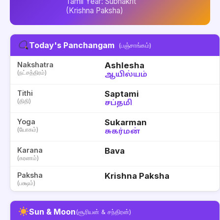
Tamil Year: Subhakrit
(Krishna Paksha)
Today's Panchangam
(பஞ்சாங்கம்)
Nakshatra
Ashlesha
(நட்சத்திரம்)
ஆயில்யம்
Tithi
Saptami
(திதி)
சப்தமி
Yoga
Sukarman
(யோகம்)
சுகர்மன்
Karana
Bava
(கரணம்)
Paksha
Krishna Paksha
(பக்ஷம்)
Sun & Moon
(சூரியன் & சந்திரன்)