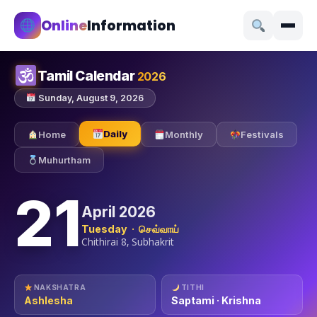
Online
Information
Tamil Calendar
2026
Sunday, August 9, 2026
Daily
Home
Monthly
Festivals
Muhurtham
21
April 2026
Tuesday · செவ்வாய்
Chithirai 8, Subhakrit
NAKSHATRA
TITHI
Ashlesha
Saptami · Krishna