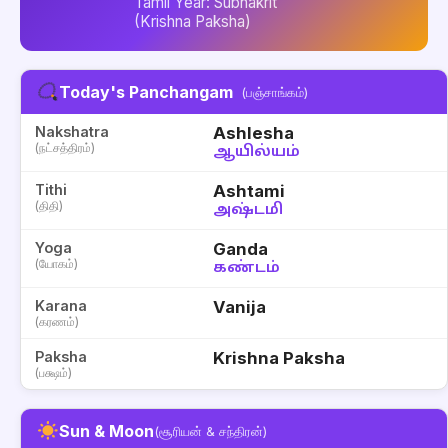
Tamil Year: Subhakrit
(Krishna Paksha)
Today's Panchangam
(பஞ்சாங்கம்)
Nakshatra
Ashlesha
(நட்சத்திரம்)
ஆயில்யம்
Tithi
Ashtami
(திதி)
அஷ்டமி
Yoga
Ganda
(யோகம்)
கண்டம்
Karana
Vanija
(கரணம்)
Paksha
Krishna Paksha
(பக்ஷம்)
Sun & Moon
(சூரியன் & சந்திரன்)