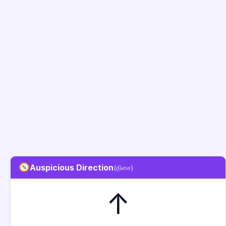
Auspicious Direction
(திசை)
↑