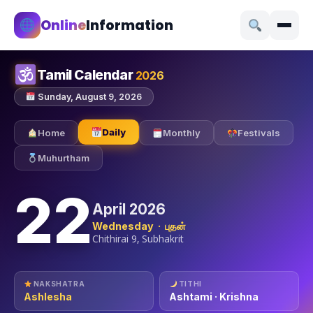
Online
Information
Tamil Calendar
2026
Sunday, August 9, 2026
Daily
Home
Monthly
Festivals
Muhurtham
22
April 2026
Wednesday · புதன்
Chithirai 9, Subhakrit
NAKSHATRA
TITHI
Ashlesha
Ashtami · Krishna