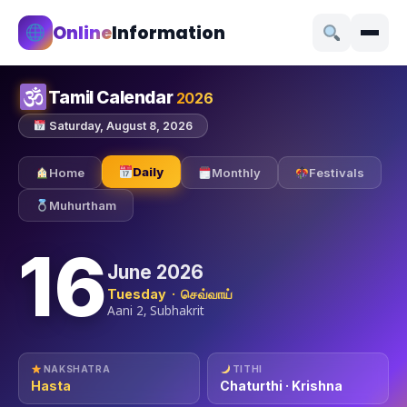
Online
Information
Tamil Calendar
2026
Saturday, August 8, 2026
Daily
Home
Monthly
Festivals
Muhurtham
16
June 2026
Tuesday · செவ்வாய்
Aani 2, Subhakrit
NAKSHATRA
TITHI
Hasta
Chaturthi · Krishna