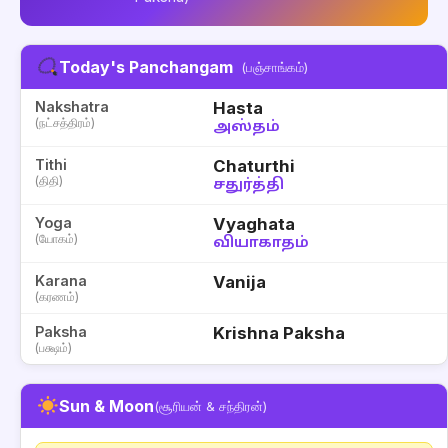
Today's Panchangam
(பஞ்சாங்கம்)
Nakshatra
Hasta
(நட்சத்திரம்)
அஸ்தம்
Tithi
Chaturthi
(திதி)
சதுர்த்தி
Yoga
Vyaghata
(யோகம்)
வியாகாதம்
Karana
Vanija
(கரணம்)
Paksha
Krishna Paksha
(பக்ஷம்)
Sun & Moon
(சூரியன் & சந்திரன்)