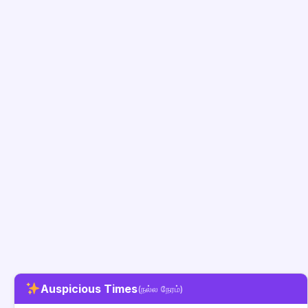
Auspicious Times
(நல்ல நேரம்)