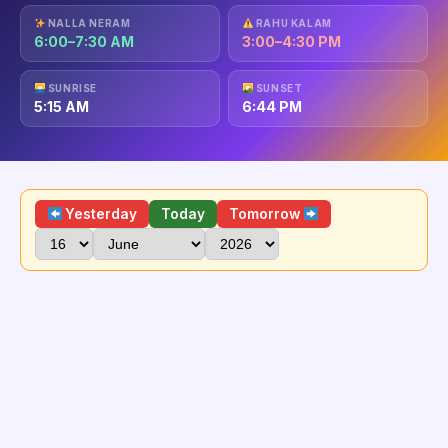
NALLA NERAM
RAHU KALAM
6:00–7:30 AM
3:00–4:30 PM
SUNRISE
SUNSET
5:15 AM
6:44 PM
Yesterday
Today
Tomorrow