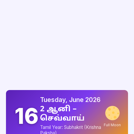
Tuesday, June 2026
16
2 ஆனி –
செவ்வாய்
Full Moon
Tamil Year: Subhakrit (Krishna
Paksha)