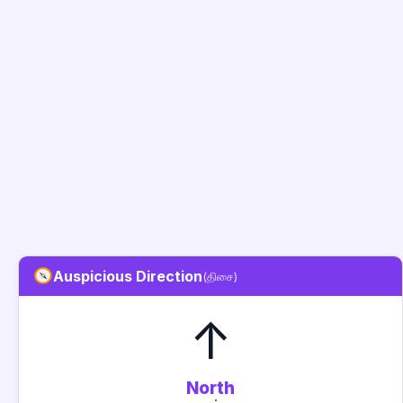
Auspicious Direction
(திசை)
↑
North