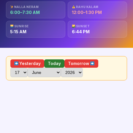
NALLA NERAM
RAHU KALAM
6:00–7:30 AM
12:00–1:30 PM
SUNRISE
SUNSET
5:15 AM
6:44 PM
Yesterday
Today
Tomorrow