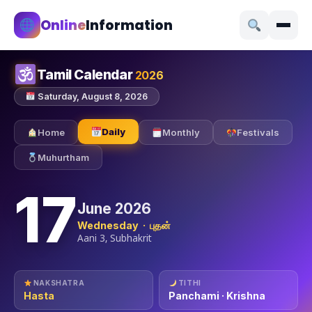
Online
Information
Tamil Calendar
2026
Saturday, August 8, 2026
Daily
Home
Monthly
Festivals
Muhurtham
17
June 2026
Wednesday · புதன்
Aani 3, Subhakrit
NAKSHATRA
TITHI
Hasta
Panchami · Krishna