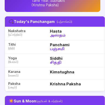
Tamil Year: Subhakrit
(Krishna Paksha)
Today's Panchangam
(பஞ்சாங்கம்)
Nakshatra
Hasta
(நட்சத்திரம்)
அஸ்தம்
Tithi
Panchami
(திதி)
பஞ்சமி
Yoga
Siddhi
(யோகம்)
சித்தி
Karana
Kimstughna
(கரணம்)
Paksha
Krishna Paksha
(பக்ஷம்)
Sun & Moon
(சூரியன் & சந்திரன்)