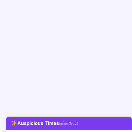
Auspicious Times
(நல்ல நேரம்)