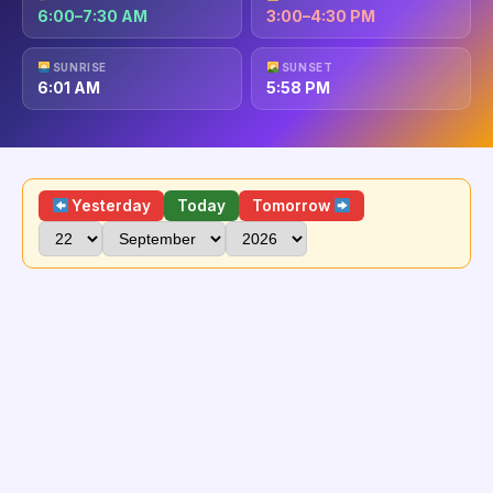
6:00–7:30 AM
3:00–4:30 PM
SUNRISE
SUNSET
6:01 AM
5:58 PM
Yesterday
Today
Tomorrow