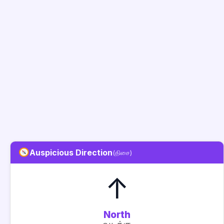
Auspicious Direction
(திசை)
↑
North