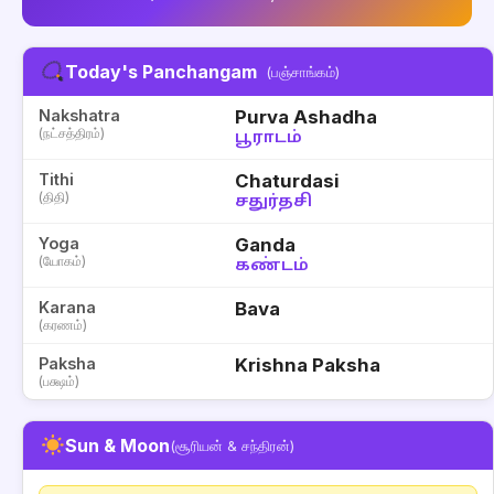
Today's Panchangam
(பஞ்சாங்கம்)
Nakshatra
Purva Ashadha
(நட்சத்திரம்)
பூராடம்
Tithi
Chaturdasi
(திதி)
சதுர்தசி
Yoga
Ganda
(யோகம்)
கண்டம்
Karana
Bava
(கரணம்)
Paksha
Krishna Paksha
(பக்ஷம்)
Sun & Moon
(சூரியன் & சந்திரன்)