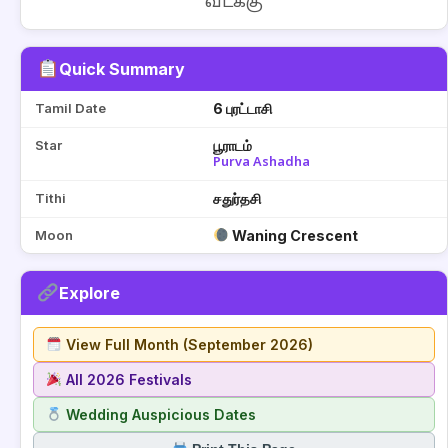
வடக்கு
Quick Summary
Tamil Date
6 புரட்டாசி
Star
பூராடம்
Purva Ashadha
Tithi
சதுர்தசி
Moon
Waning Crescent
Explore
View Full Month (September 2026)
All 2026 Festivals
Wedding Auspicious Dates