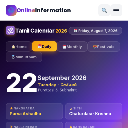
Online
Information
Tamil Calendar
2026
Friday, August 7, 2026
Daily
Home
Monthly
Festivals
Muhurtham
22
September 2026
Tuesday · செவ்வாய்
Purattasi 6, Subhakrit
NAKSHATRA
TITHI
Purva Ashadha
Chaturdasi · Krishna
NALLA NERAM
RAHU KALAM