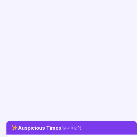
Auspicious Times
(நல்ல நேரம்)