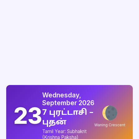
Wednesday,
September 2026
23
7 புரட்டாசி –
புதன்
Waning Crescent
Tamil Year: Subhakrit
(Krishna Paksha)