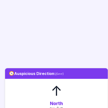
Auspicious Direction
(திசை)
↑
North