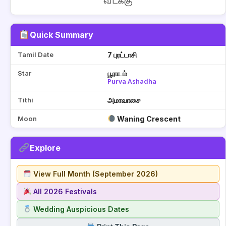
வடக்கு
Quick Summary
Tamil Date
7 புரட்டாசி
Star
பூராடம்
Purva Ashadha
Tithi
அமாவாசை
Moon
Waning Crescent
Explore
View Full Month (September 2026)
All 2026 Festivals
Wedding Auspicious Dates