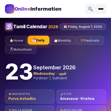
Online
Information
Tamil Calendar
2026
Friday, August 7, 2026
Daily
Home
Monthly
Festivals
Muhurtham
23
September 2026
Wednesday · புதன்
Purattasi 7, Subhakrit
NAKSHATRA
TITHI
Purva Ashadha
Amavasai · Krishna
NALLA NERAM
RAHU KALAM