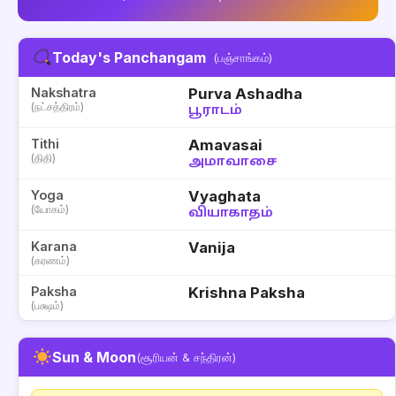
Today's Panchangam
(பஞ்சாங்கம்)
Nakshatra
Purva Ashadha
(நட்சத்திரம்)
பூராடம்
Tithi
Amavasai
(திதி)
அமாவாசை
Yoga
Vyaghata
(யோகம்)
வியாகாதம்
Karana
Vanija
(கரணம்)
Paksha
Krishna Paksha
(பக்ஷம்)
Sun & Moon
(சூரியன் & சந்திரன்)