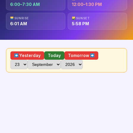
6:00–7:30 AM
12:00–1:30 PM
SUNRISE
SUNSET
6:01 AM
5:58 PM
Yesterday
Today
Tomorrow