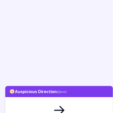
Auspicious Direction
(திசை)
→