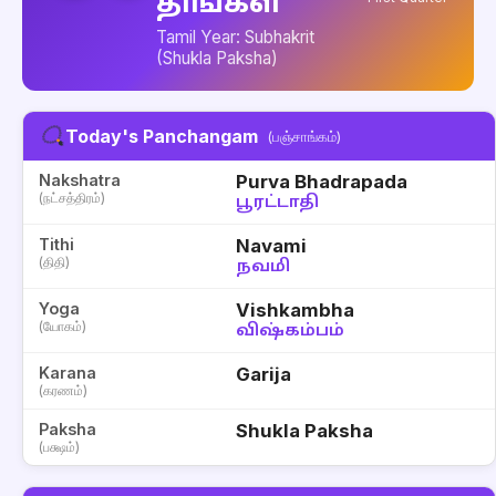
திங்கள்
Tamil Year: Subhakrit
(Shukla Paksha)
Today's Panchangam
(பஞ்சாங்கம்)
Nakshatra
Purva Bhadrapada
(நட்சத்திரம்)
பூரட்டாதி
Tithi
Navami
(திதி)
நவமி
Yoga
Vishkambha
(யோகம்)
விஷ்கம்பம்
Karana
Garija
(கரணம்)
Paksha
Shukla Paksha
(பக்ஷம்)