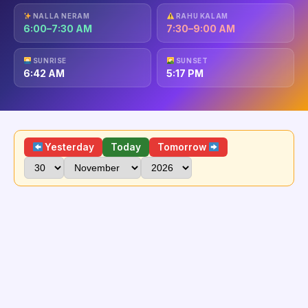
NALLA NERAM
RAHU KALAM
6:00–7:30 AM
7:30–9:00 AM
SUNRISE
SUNSET
6:42 AM
5:17 PM
Yesterday
Today
Tomorrow