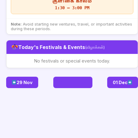
குளிகை காலம்
1:30 – 3:00 PM
Note:
Avoid starting new ventures, travel, or important activities
during these periods.
Today's Festivals & Events
(விழாக்கள்)
No festivals or special events today.
29 Nov
Go to Today
01 Dec