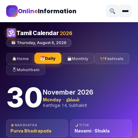
Online
Information
Tamil Calendar
2026
Thursday, August 6, 2026
Daily
Home
Monthly
Festivals
Muhurtham
30
November 2026
Monday · திங்கள்
Karthigai 14, Subhakrit
NAKSHATRA
TITHI
Purva Bhadrapada
Navami · Shukla