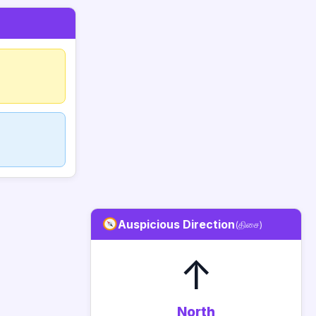
Auspicious Direction
(திசை)
↑
North