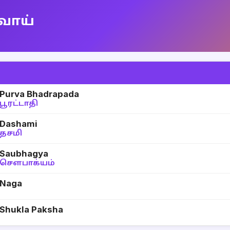
்வாய்
Purva Bhadrapada
பூரட்டாதி
Dashami
தசமி
Saubhagya
சௌபாக்யம்
Naga
Shukla Paksha