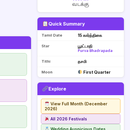
வடக்கு
Quick Summary
Tamil Date
15 கார்த்திகை
Star
பூரட்டாதி
Purva Bhadrapada
Tithi
தசமி
Moon
First Quarter
Explore
View Full Month (December
2026)
All 2026 Festivals
Wedding Auspicious Dates