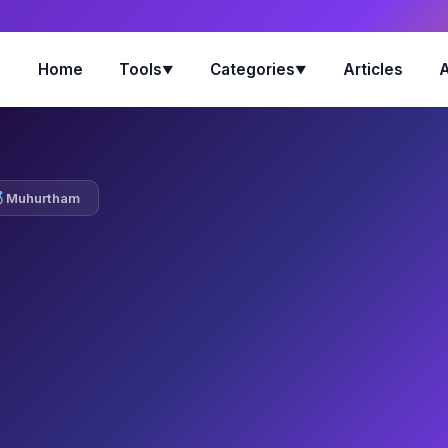
Home
Tools
Categories
Articles
▼
▼
Muhurtham