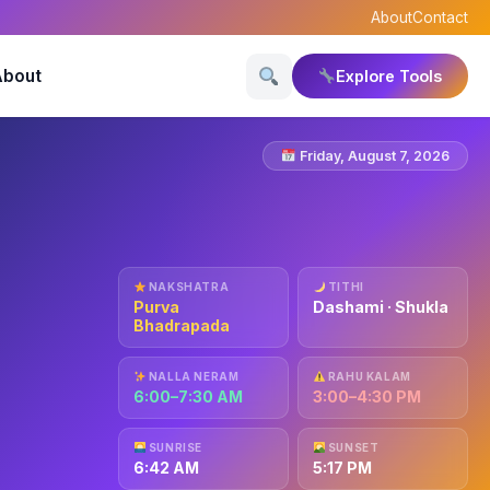
About
Contact
About
Explore Tools
Friday, August 7, 2026
NAKSHATRA
TITHI
Purva
Dashami · Shukla
Bhadrapada
NALLA NERAM
RAHU KALAM
6:00–7:30 AM
3:00–4:30 PM
SUNRISE
SUNSET
6:42 AM
5:17 PM