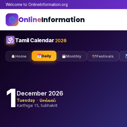
Welcome to OnlineInformation.org
Online
Information
Tamil Calendar
2026
Daily
Home
Monthly
Festivals
1
December 2026
Tuesday · செவ்வாய்
Karthigai 15, Subhakrit