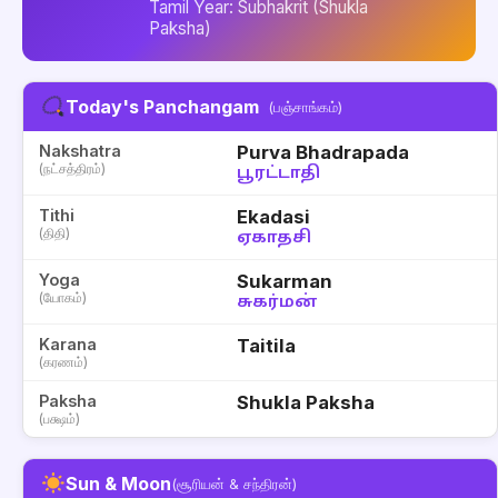
Tamil Year: Subhakrit (Shukla
Paksha)
Today's Panchangam
(பஞ்சாங்கம்)
Nakshatra
Purva Bhadrapada
(நட்சத்திரம்)
பூரட்டாதி
Tithi
Ekadasi
(திதி)
ஏகாதசி
Yoga
Sukarman
(யோகம்)
சுகர்மன்
Karana
Taitila
(கரணம்)
Paksha
Shukla Paksha
(பக்ஷம்)
Sun & Moon
(சூரியன் & சந்திரன்)