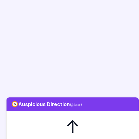
Auspicious Direction
(திசை)
↑