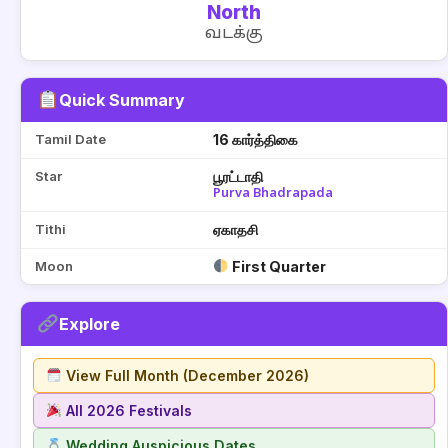
North
வடக்கு
Quick Summary
Tamil Date
16 கார்த்திகை
Star
பூரட்டாதி
Purva Bhadrapada
Tithi
ஏகாதசி
Moon
First Quarter
Explore
View Full Month (December 2026)
All 2026 Festivals
Wedding Auspicious Dates