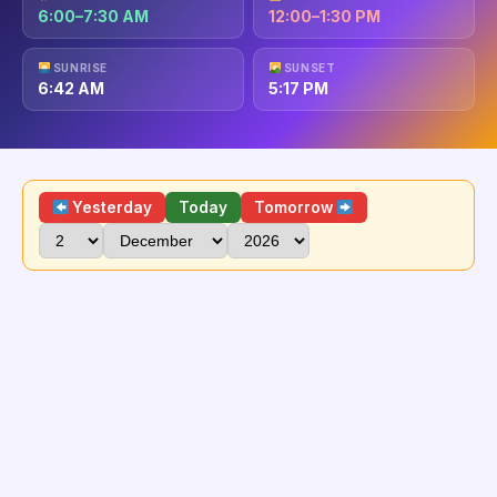
6:00–7:30 AM
12:00–1:30 PM
SUNRISE
SUNSET
6:42 AM
5:17 PM
Yesterday
Today
Tomorrow