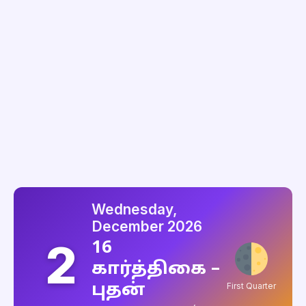
Wednesday,
December 2026
2
16
கார்த்திகை –
புதன்
First Quarter