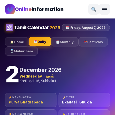
Online
Information
Tamil Calendar
2026
Friday, August 7, 2026
Daily
Home
Monthly
Festivals
Muhurtham
2
December 2026
Wednesday · புதன்
Karthigai 16, Subhakrit
NAKSHATRA
TITHI
Purva Bhadrapada
Ekadasi · Shukla
NALLA NERAM
RAHU KALAM