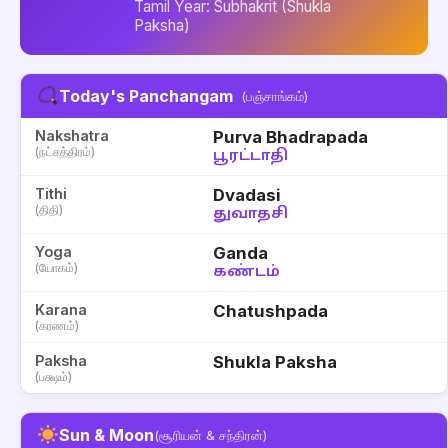
Tamil Year: Subhakrit (Shukla
Paksha)
Today's Panchangam
(பஞ்சாங்கம்)
Nakshatra
Purva Bhadrapada
(நட்சத்திரம்)
பூரட்டாதி
Tithi
Dvadasi
(திதி)
துவாதசி
Yoga
Ganda
(யோகம்)
கண்டம்
Karana
Chatushpada
(கரணம்)
Paksha
Shukla Paksha
(பக்ஷம்)
Sun & Moon
(சூரியன் & சந்திரன்)