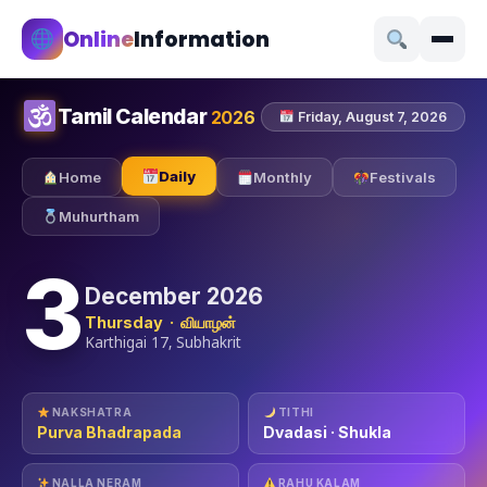
Online
Information
Tamil Calendar
2026
Friday, August 7, 2026
Daily
Home
Monthly
Festivals
Muhurtham
3
December 2026
Thursday · வியாழன்
Karthigai 17, Subhakrit
NAKSHATRA
TITHI
Purva Bhadrapada
Dvadasi · Shukla
NALLA NERAM
RAHU KALAM