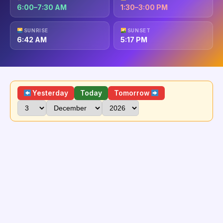
6:00–7:30 AM
1:30–3:00 PM
SUNRISE
SUNSET
6:42 AM
5:17 PM
Yesterday
Today
Tomorrow