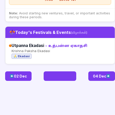
Note:
Avoid starting new ventures, travel, or important activities
during these periods.
Today's Festivals & Events
(விழாக்கள்)
Utpanna Ekadasi
– உத்பன்ன ஏகாதசி
Krishna Paksha Ekadasi
Ekadasi
02 Dec
Go to Today
04 Dec